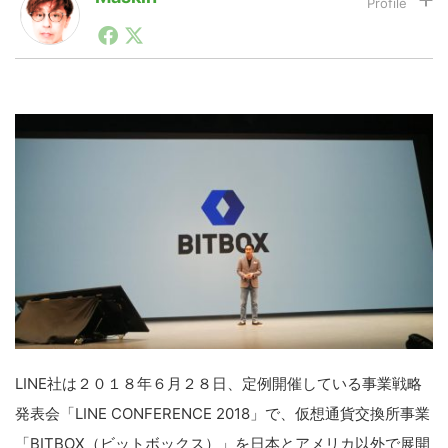
1990年代初頭から記者としてまた起業家としてITスタ
ートアップ業界のハードウェアからソフトウェアの事業
LINE
暗号資産
創出に関わる。シリコンバレーやEU等でのスタートア
ップを経験。日本ではネットエイジ等に所属、大手企業
の新規事業創出に協力。ブログやSNS、LINEなどの誕
生から普及成長までを最前線で見てきた生き字引として
投資家登録
Drone
注目される。通信キャリアのニュースポータルの創業デ
スクとして数億PV事業に。世界最大IT系メディア（ス
ペイン）の元日本編集長、World Innovation Lab(WiL)
などを経て、現在、スタートアップ支援側の取り組みに
特集
VR/AR
注力中。
Block Data Bank
LINE社は２０１８年６月２８日、定例開催している事業戦略
発表会「LINE CONFERENCE 2018」で、仮想通貨交換所事業
「BITBOX（ビットボックス）」を日本とアメリカ以外で展開