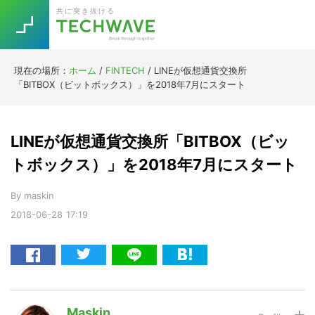
Skip
Skip
Skip
Skip
共に突き抜ける
to
to
to
to
primary
main
primary
footer
navigation
content
sidebar
現在の場所：
ホーム
/
FINTECH
/
LINEが仮想通貨交換所
Trend
「BITBOX（ビットボックス）」を2018年7月にスタート
今話題の注目キーワード
Keywords
LINEが仮想通貨交換所「BITBOX（ビッ
5G
Asana
テレワーク
トボックス）」を2018年7月にスタート
TOPICS
ニューノーマル
By
maskin
2018-06-28
17:19
[Startup]
RE:LIFE
[Voice Edition]
Re:Work
Daily
Weekly
Monthly
Maskin
[YouTube]
AI