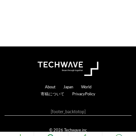
Footer
About
Japan
World
寄稿について
PrivacyPolicy
[footer_backtotop]
© 2026 Techwave.inc