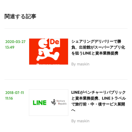
こ
の
関連する記事
サ
イ
ト
を
2020-03-27
シェアリングデリバリーで勝
13:49
負、出前館がスーパーアプリ化
検
を狙うLINEと資本業務提携
索
By
maskin
す
る
2018-07-11
LINEがベンチャーリパブリック
11:16
と資本業務提携、LINEトラベル
で旅行前・中・後サービス展開
へ
By
maskin