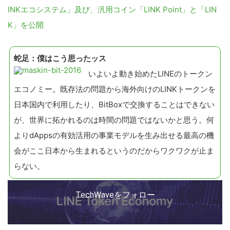
INKエコシステム」及び、汎用コイン「LINK Point」と「LIN
こ
K」を公開
の
サ
蛇足：僕はこう思ったッス
イ
いよいよ動き始めたLINEのトークン
ト
エコノミー。既存法の問題から海外向けのLINKトークンを
を
日本国内で利用したり、BitBoxで交換することはできない
検
が、世界に拓かれるのは時間の問題ではないかと思う。何
索
よりdAppsの有効活用の事業モデルを生み出せる最高の機
す
会がここ日本から生まれるというのだからワクワクが止ま
る
らない。
TechWaveをフォロー