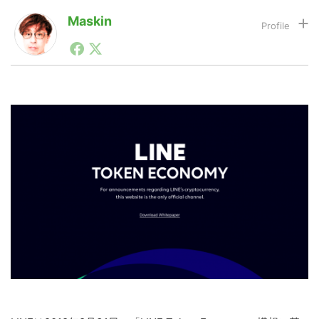
Maskin
1990年代初頭から記者としてまた起業家としてITスタ
LINE
暗号資産
ートアップ業界のハードウェアからソフトウェアの事業
創出に関わる。シリコンバレーやEU等でのスタートア
ップを経験。日本ではネットエイジ等に所属、大手企業
投資家登録
Drone
の新規事業創出に協力。ブログやSNS、LINEなどの誕
生から普及成長までを最前線で見てきた生き字引として
注目される。通信キャリアのニュースポータルの創業デ
スクとして数億PV事業に。世界最大IT系メディア（ス
特集
VR/AR
ペイン）の元日本編集長、World Innovation Lab(WiL)
などを経て、現在、スタートアップ支援側の取り組みに
注力中。
Block Data Bank