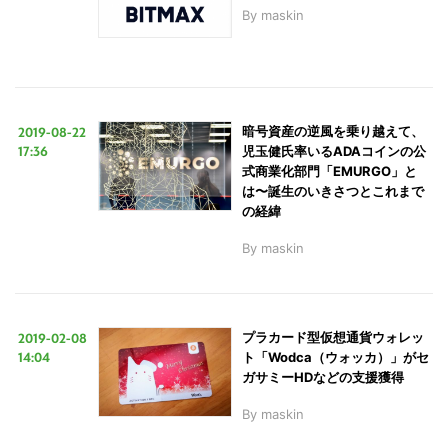
By
maskin
2019-08-22
暗号資産の逆風を乗り越えて、
17:36
児玉健氏率いるADAコインの公
式商業化部門「EMURGO」と
は〜誕生のいきさつとこれまで
の経緯
By
maskin
2019-02-08
プラカード型仮想通貨ウォレッ
14:04
ト「Wodca（ウォッカ）」がセ
ガサミーHDなどの支援獲得
By
maskin