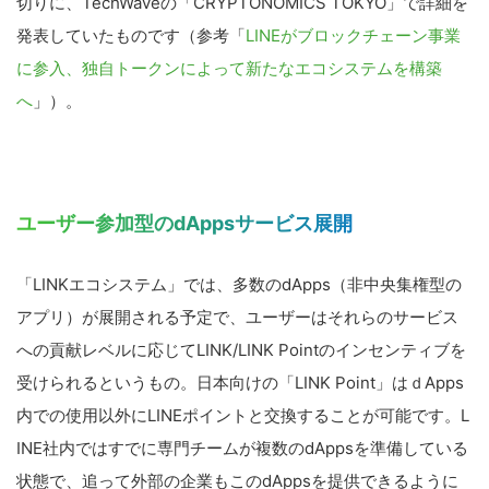
切りに、TechWaveの「CRYPTONOMICS TOKYO」で詳細を
発表していたものです（参考「
LINEがブロックチェーン事業
に参入、独自トークンによって新たなエコシステムを構築
へ
」）。
ユーザー参加型のdAppsサービス展開
「LINKエコシステム」では、多数のdApps（非中央集権型の
アプリ）が展開される予定で、ユーザーはそれらのサービス
への貢献レベルに応じてLINK/LINK Pointのインセンティブを
受けられるというもの。日本向けの「LINK Point」はｄApps
内での使用以外にLINEポイントと交換することが可能です。L
INE社内ではすでに専門チームが複数のdAppsを準備している
状態で、追って外部の企業もこのdAppsを提供できるように