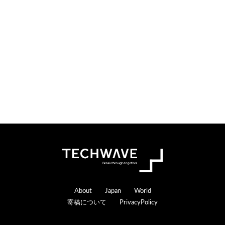
Footer
About
Japan
World
寄稿について
PrivacyPolicy