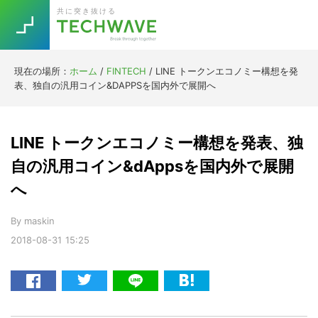
Skip
Skip
Skip
Skip
共に突き抜ける
to
to
to
to
primary
main
primary
footer
navigation
content
sidebar
現在の場所：
ホーム
/
FINTECH
/
LINE トークンエコノミー構想を発
Trend
表、独自の汎用コイン&DAPPSを国内外で展開へ
今話題の注目キーワード
Keywords
LINE トークンエコノミー構想を発表、独
5G
Asana
テレワーク
自の汎用コイン&dAppsを国内外で展開
TOPICS
へ
ニューノーマル
[Startup]
RE:LIFE
By
maskin
2018-08-31
15:25
[Voice Edition]
Re:Work
Daily
Weekly
Monthly
[YouTube]
AI