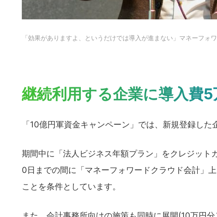
の
サ
イ
「効果がありますよ、というだけでは導入が進まない」マネーフォワ
ト
を
検
索
継続利用する企業に導入費5
す
る
「10億円軍資金キャンペーン」では、新規登録した企
期間中に「法人ビジネス年額プラン」をクレジットカー
0日までの間に「マネーフォワードクラウド会計」上
ことを条件としています。
また、会計事務所向けの施策も同時に展開(10万円