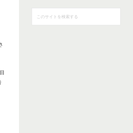
こ
の
サ
イ
さ
ト
を
検
索
府目
す
考
る