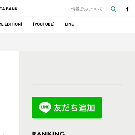
ATA BANK
情報提供について
CE EDITION]
[YOUTUBE]
LINE
最
初
の
サ
イ
ド
バ
RANKING