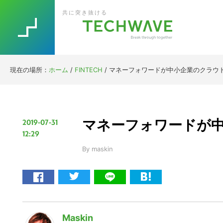
Skip
Skip
Skip
Skip
共に突き抜ける
to
to
to
to
primary
main
primary
footer
navigation
content
sidebar
現在の場所：
ホーム
/
FINTECH
/
マネーフォワードが中小企業のクラウド
マネーフォワードが中
2019-07-31
12:29
By
maskin
Maskin