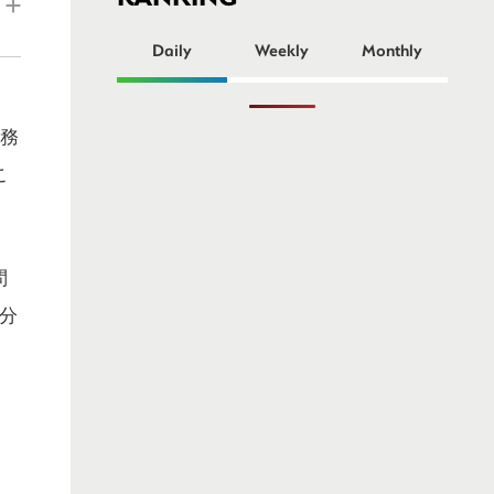
ー
Daily
Weekly
Monthly
事務
こ
問
分