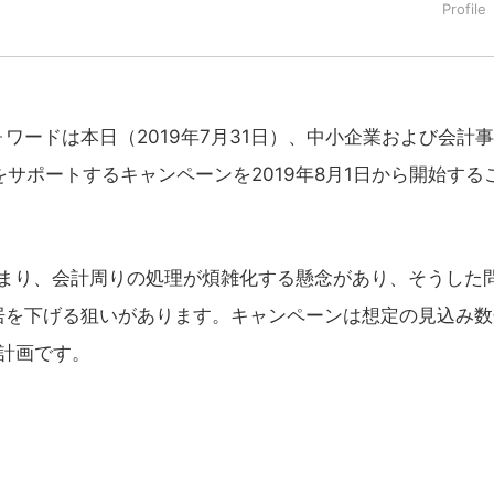
タートアップ業界のハードウェアからソフトウェアの事業創出に関わ
。日本ではネットエイジ等に所属、大手企業の新規事業創出に協
でを最前線で見てきた生き字引として注目される。通信キャリアのニ
T系メディア（スペイン）の元日本編集長、World Innovati
援側の取り組みに注力中。
ードは本日（2019年7月31日）、中小企業および会計
サポートするキャンペーンを2019年8月1日から開始する
が始まり、会計周りの処理が煩雑化する懸念があり、そうした
居を下げる狙いがあります。キャンペーンは想定の見込み数
る計画です。