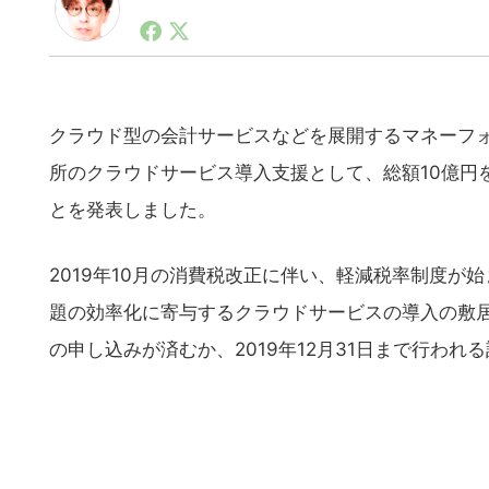
1990年代初頭から記者としてまた起業家としてITス
る。シリコンバレーやEU等でのスタートアップを経験
力。ブログやSNS、LINEなどの誕生から普及成長ま
ュースポータルの創業デスクとして数億PV事業に。世界最大I
on Lab(WiL)などを経て、現在、スタートアップ支
クラウド型の会計サービスなどを展開するマネーフォワ
所のクラウドサービス導入支援として、総額10億円を
とを発表しました。
2019年10月の消費税改正に伴い、軽減税率制度
題の効率化に寄与するクラウドサービスの導入の敷
の申し込みが済むか、2019年12月31日まで行われ