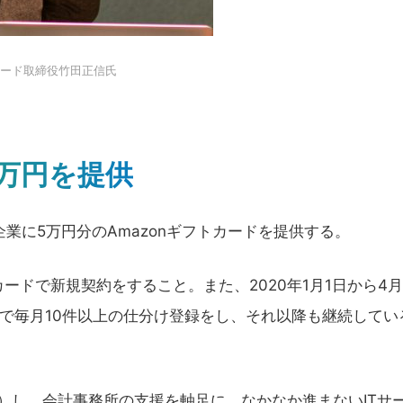
ード取締役竹田正信氏
万円を提供
業に5万円分のAmazonギフトカードを提供する。
ドで新規契約をすること。また、2020年1月1日から4月
で毎月10件以上の仕分け登録をし、それ以降も継続してい
分）し、会計事務所の支援を軸足に、なかなか進まないITサ