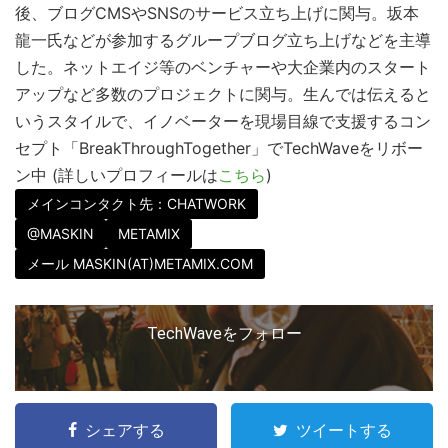
後、ブログCMSやSNSのサービス立ち上げに関与。坂本
こ
龍一氏などが参加するグループブログ立ち上げなどを主導
の
した。ネットエイジ等のベンチャーや大企業内のスタート
サ
アップなど多数のプロジェクトに関与。生んでは伝えると
イ
いうスタイルで、イノベーターを現場目線で支援するコン
ト
セプト「BreakThroughTogether」でTechWaveをリボー
を
ン中 (詳しいプロフィールは
こちら
)
検
メインコンタクト先：CHATWORK
索
@MASKIN
METAMIX
す
メール MASKIN(AT)METAMIX.COM
る
TechWaveをフォロー
シェアする
ツイートする