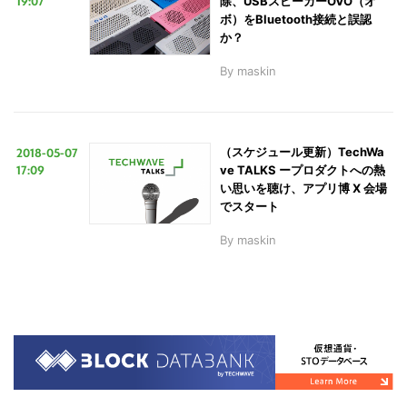
19:07
除、USBスピーカーOVO（オ
ボ）をBluetooth接続と誤認
か？
By
maskin
2018-05-07
（スケジュール更新）TechWa
17:09
ve TALKS ープロダクトへの熱
い思いを聴け、アプリ博 X 会場
でスタート
By
maskin