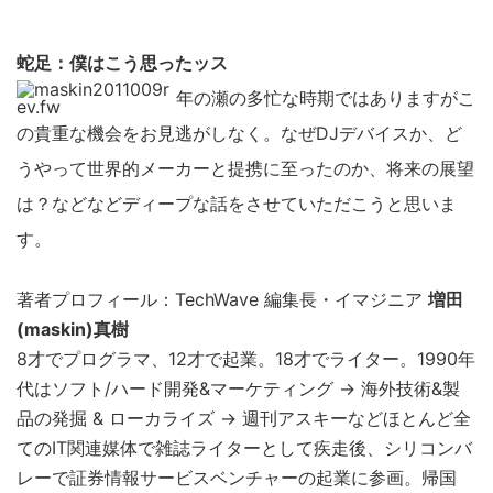
蛇足：僕はこう思ったッス
年の瀬の多忙な時期ではありますがこ
の貴重な機会をお見逃がしなく。なぜDJデバイスか、ど
うやって世界的メーカーと提携に至ったのか、将来の展望
は？などなどディープな話をさせていただこうと思いま
す。
著者プロフィール：TechWave 編集長・イマジニア
増田
(maskin)真樹
8才でプログラマ、12才で起業。18才でライター。1990年
代はソフト/ハード開発&マーケティング → 海外技術&製
品の発掘 & ローカライズ → 週刊アスキーなどほとんど全
てのIT関連媒体で雑誌ライターとして疾走後、シリコンバ
レーで証券情報サービスベンチャーの起業に参画。帰国