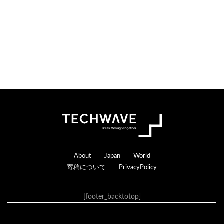
Footer
About
Japan
World
寄稿について
PrivacyPolicy
[footer_backtotop]