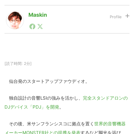
Maskin
LINE
暗号資産
1990年代初頭から記者としてまた起業家としてITスタ
ートアップ業界のハードウェアからソフトウェアの事業
創出に関わる。シリコンバレーやEU等でのスタートア
投資家登録
Drone
ップを経験。日本ではネットエイジ等に所属、大手企業
の新規事業創出に協力。ブログやSNS、LINEなどの誕
生から普及成長までを最前線で見てきた生き字引として
注目される。通信キャリアのニュースポータルの創業デ
特集
VR/AR
[読了時間: 2分]
スクとして数億PV事業に。世界最大IT系メディア（ス
ペイン）の元日本編集長、World Innovation Lab(WiL)
などを経て、現在、スタートアップ支援側の取り組みに
仙台発のスタートアップファウディオ。
注力中。
Block Data Bank
独自設計の音響LSIの強みを活かし、
完全スタンドアロンの
DJデバイス「PDJ」を開発
。
その後、米サンフランシスコに拠点を置く
世界的音響機器
メーカーMONSTER社との提携を発表
するなど脚光を浴び