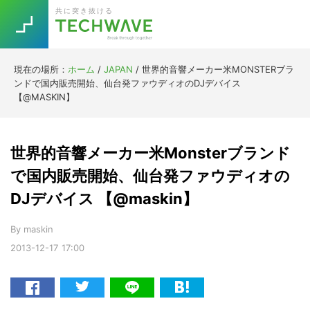
Skip
Skip
Skip
Skip
共に突き抜ける
to
to
to
to
primary
main
primary
footer
navigation
content
sidebar
現在の場所：
ホーム
/
JAPAN
/
世界的音響メーカー米MONSTERブラ
Trend
ンドで国内販売開始、仙台発ファウディオのDJデバイス
今話題の注目キーワード
【@MASKIN】
Keywords
世界的音響メーカー米Monsterブランド
5G
Asana
テレワーク
TOPICS
で国内販売開始、仙台発ファウディオの
ニューノーマル
DJデバイス 【@maskin】
[Startup]
RE:LIFE
By
maskin
2013-12-17
17:00
[Voice Edition]
Re:Work
Daily
Weekly
Monthly
[YouTube]
AI