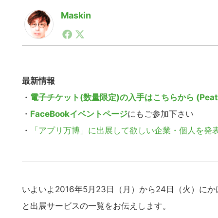
Maskin
1990年代初頭から記者としてまた起業家としてITス
る。シリコンバレーやEU等でのスタートアップを経験
力。ブログやSNS、LINEなどの誕生から普及成長ま
ュースポータルの創業デスクとして数億PV事業に。世界最大I
on Lab(WiL)などを経て、現在、スタートアップ支
最新情報
・
電子チケット(数量限定)の入手はこちらから (Peati
・
FaceBookイベントページ
にもご参加下さい
・
「アプリ万博」に出展して欲しい企業・個人を発
いよいよ2016年5月23日（月）から24日（火）に
と出展サービスの一覧をお伝えします。