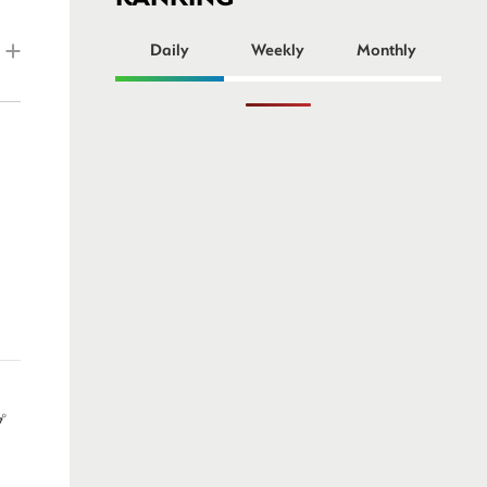
ー
Daily
Weekly
Monthly
プ