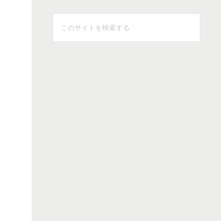
ス
こ
の
サ
イ
ト
を
検
索
す
る