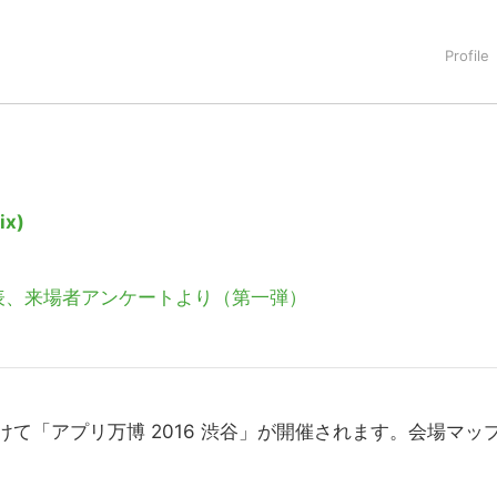
タートアップ業界のハードウェアからソフトウェアの事業創出に関わ
。日本ではネットエイジ等に所属、大手企業の新規事業創出に協
でを最前線で見てきた生き字引として注目される。通信キャリアのニ
T系メディア（スペイン）の元日本編集長、World Innovati
援側の取り組みに注力中。
x)
表、来場者アンケートより（第一弾）
かけて「アプリ万博 2016 渋谷」が開催されます。会場マッ