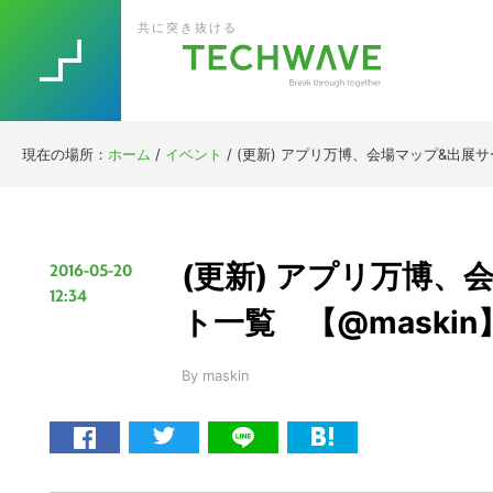
Skip
Skip
Skip
Skip
共に突き抜ける
to
to
to
to
primary
main
primary
footer
navigation
content
sidebar
現在の場所：
ホーム
/
イベント
/
(更新) アプリ万博、会場マップ&出展サ
(更新) アプリ万博
2016-05-20
12:34
ト一覧 【@maskin
By
maskin