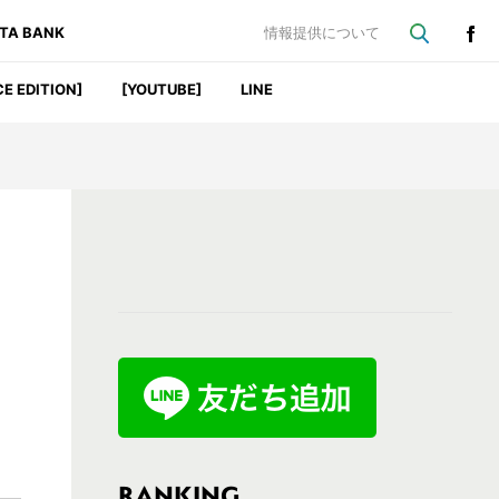
ATA BANK
情報提供について
CE EDITION]
[YOUTUBE]
LINE
最
ク
初
の
サ
イ
ド
バ
RANKING