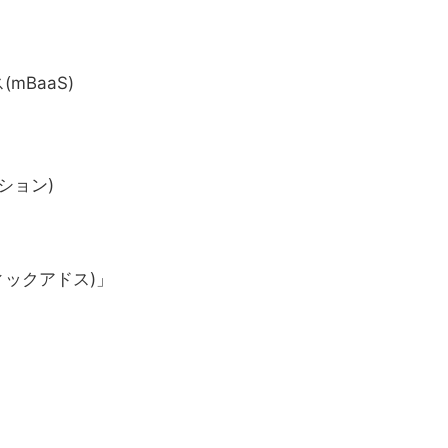
BaaS)
ション)
フィックアドス)」