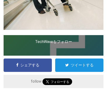
講演活動も実施。
2016年、中小機構 海外ビジネス戦略 推進支援事業
現地アドバイザー就任。
NIKKEI STYLEにて連載中。
TechWaveをフォロー
シェアする
ツイートする
follow
こ
の
サ