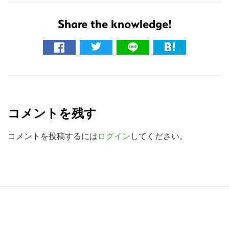
イ
Share the knowledge!
ト
を
検
索
R
す
e
る
コメントを残す
a
d
コメントを投稿するには
ログイン
してください。
e
r
I
R
n
e