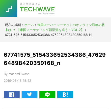
Skip
Skip
Skip
Skip
共に突き抜ける
to
to
to
to
primary
main
primary
footer
navigation
content
sidebar
現在の場所：
ホーム
/
米国スーパーマーケットのオンライン戦略の将
Trend
来は ？ 【米国マーケティング新潮流を追う！VOL.2】
/
今話題の注目キーワード
67741575_515433652534386_4762964898420359168_N
Keywords
67741575_515433652534386_47629
5G
Asana
テレワーク
TOPICS
64898420359168_n
ニューノーマル
By
masami.iwase
[Startup]
RE:LIFE
2019-08-16
15:42
[Voice Edition]
Re:Work
Daily
Weekly
Monthly
[YouTube]
AI