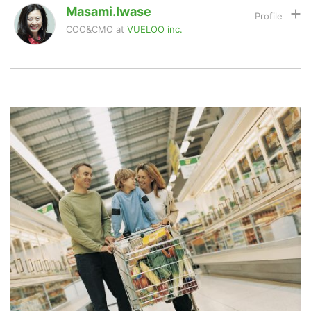
Masami.iwase
COO&CMO
at
VUELOO inc.
LINE
暗号資産
名古屋出身。米国在住30年目。南山大学卒業。米国カ
リフォルニア州立大学サンディエゴ校にてMAを取得
後、三洋電機本社の女性初の総合職として入社し、海外
広報を担当。その後再渡米し、カリフォルニア州立大学
投資家登録
Drone
ロングビーチ校にてMBAを取得。
マルチカルチュラル広告代理店最大手の Kang & Lee A
dvertising や米国最大電話会社AT&T、米国初のオンラ
インデリバリーサイトのKozmo.comを経て、2002年に
特集
VR/AR
マルチカルチュラル総合広告代理店「MIW Marketing
& Consulting Group, Inc」 を設立。今年で総評15年目
を迎える。米系企業の広告・マーケティング戦略、およ
Block Data Bank
び日系米国進出企業の広告・マーケティング戦略を数多
く手がける。
現在は、二児の母親として母親業を努めながらも、米国
において「食育（Shoku-iku）」プロジェクトを推進す
るため、米国最大の日系スーパーマーケット、ミツワ
マーケットプレイスにてアメリカ人の子ども向けに日本
食を使った食育教室を開催。また全米放送の中華系TV
Phoenixなどで日本食の料理番組を担当するなど、食に
関わるプロジェクトを多く手掛けている。日米におい
て、日系企業や、働く女性あるいは大学生向けにも各種