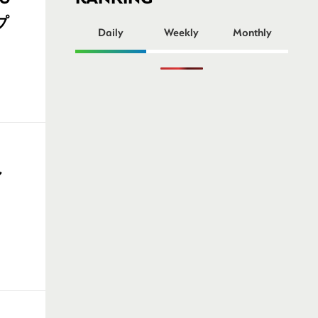
ー
プ
Daily
Weekly
Monthly
し