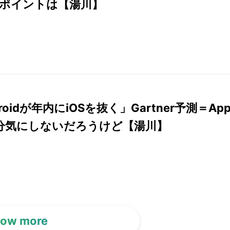
ポイントは【湯川】
roidが年内にiOSを抜く」Gartner予測＝App
分気にしないだろうけど【湯川】
ow more