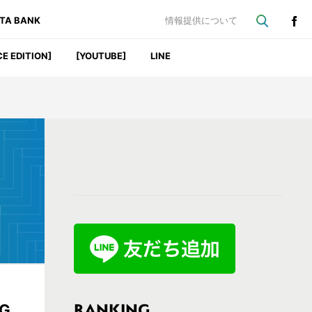
ATA BANK
情報提供について
CE EDITION]
[YOUTUBE]
LINE
最
初
の
サ
イ
ド
バ
RANKING
G