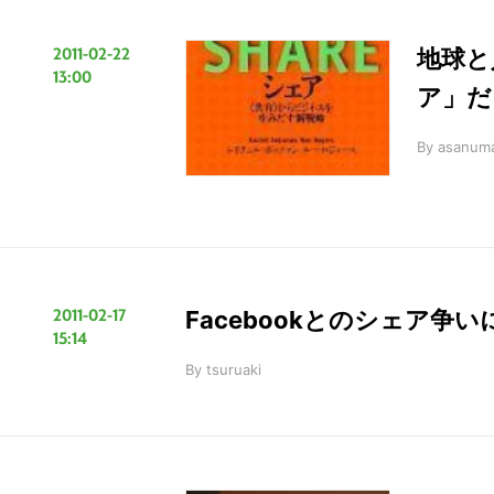
2011-02-22
地球と
13:00
ア」だ
By
asanuma
2011-02-17
Facebookとのシェア争
15:14
By
tsuruaki
こ
の
サ