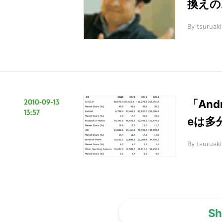
換えの
By
tsuruaki
2010-09-13
「And
13:57
eは多
By
tsuruaki
Sh