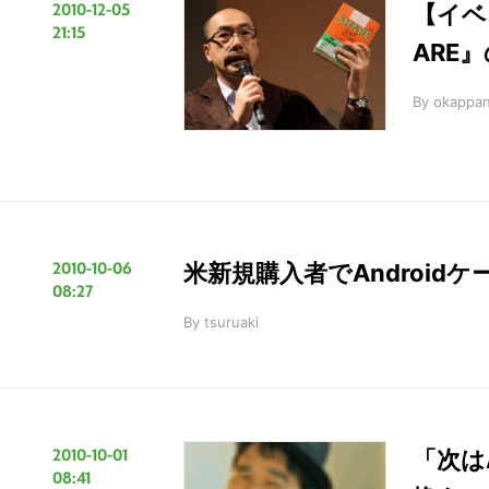
2010-12-05
【イベ
イ
21:15
ARE
ト
を
By
okappa
検
索
す
る
2010-10-06
米新規購入者でAndroid
08:27
By
tsuruaki
2010-10-01
「次は
08:41