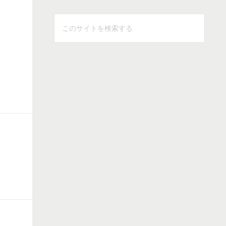
こ
の
サ
イ
ト
を
検
索
す
る