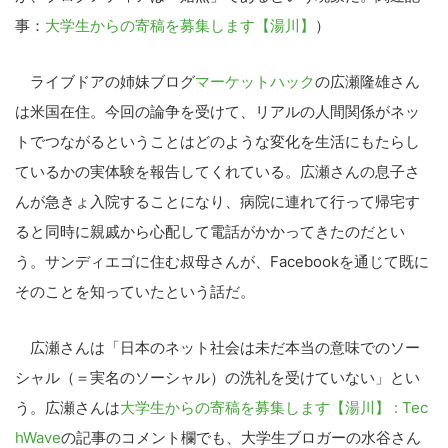
事：
大学生からの寄稿を募集します【湯川】
）
ライブドアの姉妹ブログ
マーケットハック
の広瀬隆雄さん
は米国在住。今回の論争を受けて、リアルの人間関係がネッ
トでつながるということはどのような変化を生活にもたらし
ているかの実体験を報告してくれている。広瀬さんの息子さ
んが急きょ入院することになり、病院に連れて行って帰宅す
ると同時に親戚から心配して電話がかかってきたのだとい
う。サンディエゴに住む叔母さんが、Facebookを通じて既に
そのことを知っていたという話だ。
広瀬さんは「日本のネット社会は未だ本当の意味でのソー
シャル（＝実名のソーシャル）の洗礼を受けていない」とい
う。広瀬さんは
大学生からの寄稿を募集します【湯川】 : Tec
hWave
の記事のコメント欄でも、大学生ブロガーの水谷さん