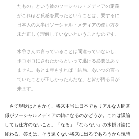
たもの」という彼のソーシャル・メディアの定義
がこれほど反感を買ったということは、要するに
日本人の大半はソーシャル・メディアの使い方を
未だ正しく理解していないということなのです。
水谷さんの言っていることは間違っていないし、
こ
ボコボコにされたからといって逃げる必要はあり
の
ません。あと１年もすれば「結局、あいつの言っ
サ
ていたことが正しかったんだな」と皆が悟る日が
イ
来ます。
ト
を
さて現状はともかく、将来本当に日本でもリアルな人間関
検
係がソーシャルメディアの軸になるのかどうか。これは議論
索
す
しても仕方のないこと。「なる」「ならない」の水掛け論に
る
終わる。答えは、そう遠くない将来に出るであろうから現時