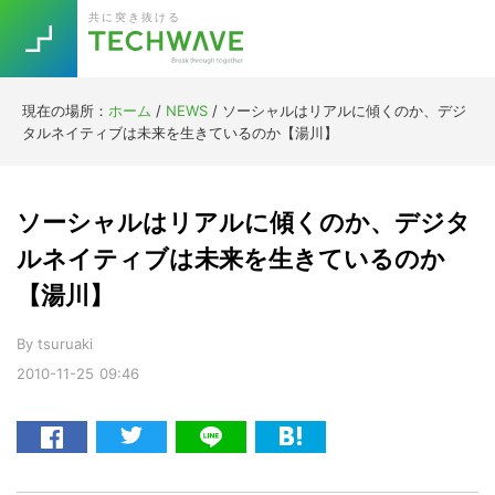
Skip
Skip
Skip
Skip
共に突き抜ける
to
to
to
to
primary
main
primary
footer
navigation
content
sidebar
現在の場所：
ホーム
/
NEWS
/
ソーシャルはリアルに傾くのか、デジ
Trend
タルネイティブは未来を生きているのか【湯川】
今話題の注目キーワード
Keywords
ソーシャルはリアルに傾くのか、デジタ
5G
Asana
テレワーク
ルネイティブは未来を生きているのか
TOPICS
【湯川】
ニューノーマル
[Startup]
RE:LIFE
By
tsuruaki
2010-11-25
09:46
[Voice Edition]
Re:Work
Daily
Weekly
Monthly
[YouTube]
AI