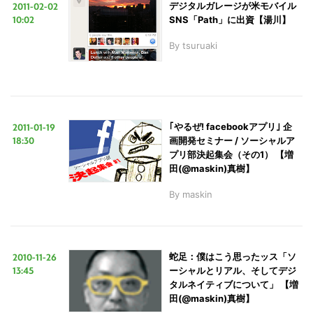
2011-02-02
デジタルガレージが米モバイル
10:02
SNS「Path」に出資【湯川】
By
tsuruaki
2011-01-19
｢やるぜ! facebookアプリ｣ 企
18:30
画開発セミナー / ソーシャルア
プリ部決起集会（その1） 【増
田(@maskin)真樹】
By
maskin
2010-11-26
蛇足：僕はこう思ったッス「ソ
13:45
ーシャルとリアル、そしてデジ
タルネイティブについて」 【増
田(@maskin)真樹】