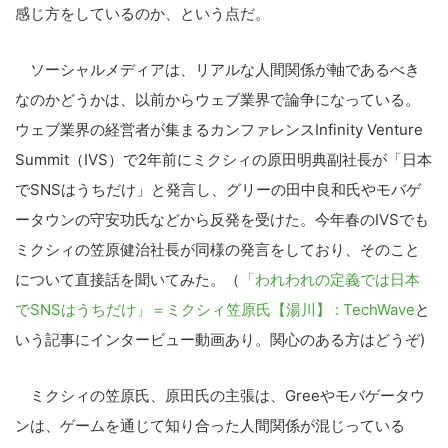
感じ方をしているのか、という点だ。
ソーシャルメディアは、リアルな人間関係が軸であるべき
なのかどうかは、以前からウェブ業界で論争になっている。
ウェブ業界の経営者が集まるカンファレンスInfinity Venture
Summit（IVS）で2年前にミクシィの原田明典副社長が「日本
でSNSはうちだけ」と発言し、グリーの田中良和氏やモバゲ
ータウンの守安功氏などから反発を受けた。今年春のIVSでも
ミクシィの笠原健治社長が同様の発言をしており、そのこと
について直接話を聞いてみた。（
「われわれの定義では日本
でSNSはうちだけ」＝ミクシィ笠原氏【湯川】 : TechWave
と
いう記事にインタービュー動画あり。関心のある方はどうぞ)
ミクシィの笠原氏、原田氏の主張は、Greeやモバゲータウ
ンは、ゲームを通じて知り合った人間関係が混じっている