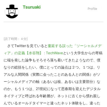
Tsuruaki
LINE
暗号資産
投資家登録
Drone
[読了時間：４分]
さてTwitterを見ていると
蔓延する誤った「ソーシャルメデ
特集
VR/AR
ィア」の定義【水谷翔】 : TechWave
という大学生からの寄稿
に端を発した論争もそろそろ落ち着いてきたようなので、僕
Block Data Bank
なりの総括をしたい。僕にとっての論点は２つ。１つは、リ
アルな人間関係（実際に会ったことのある人との関係）がソ
ーシャルメディアの軸（あるいは核、あるいは主要部分）な
のか。もう１つは、21世紀になって思春期を迎えたデジタル
ネイティブと呼ばれる年齢層が、ネットに古くから慣れ親し
んでいるオールドタイマーと違ったネット体験をし、違った