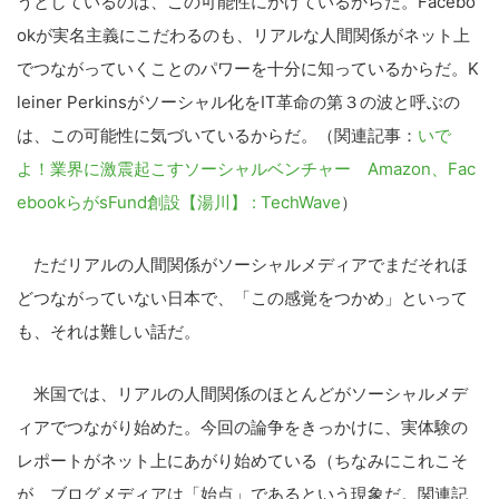
うとしているのは、この可能性にかけているからだ。Facebo
okが実名主義にこだわるのも、リアルな人間関係がネット上
でつながっていくことのパワーを十分に知っているからだ。K
leiner Perkinsがソーシャル化をIT革命の第３の波と呼ぶの
は、この可能性に気づいているからだ。（関連記事：
いで
よ！業界に激震起こすソーシャルベンチャー Amazon、Fac
ebookらがsFund創設【湯川】 : TechWave
）
ただリアルの人間関係がソーシャルメディアでまだそれほ
どつながっていない日本で、「この感覚をつかめ」といって
も、それは難しい話だ。
米国では、リアルの人間関係のほとんどがソーシャルメデ
ィアでつながり始めた。今回の論争をきっかけに、実体験の
レポートがネット上にあがり始めている（ちなみにこれこそ
が、ブログメディアは「始点」であるという現象だ。関連記