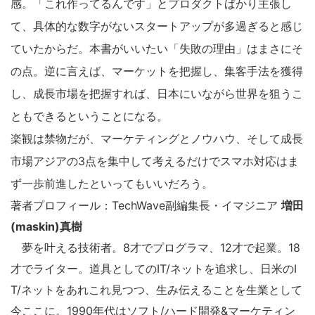
感。「これ作ってるんです」とプロダクトばかり主張し
て、具体的な数字がないスタートアップが多過ぎると感じ
ていたからだ。本書がいいたい「失敗の理由」はまさにそ
の点。逆に言えば、マーケットを把握し、集客手法を獲得
し、成長市場を把握すれば、日本にいながら世界を狙うこ
ともできるということになる。
楽観は禁物だが、マーケティングとノウハウ、そして成長
市場アジアの3点を集中して考えるだけでスマホ対応はま
ず一歩前進したといってもいいだろう。
著者プロフィール：TechWave副編集長・イマジニア
増田
(maskin)真樹
夢を叶える技術者。8才でプログラマ、12才で起業。18
才でライター。道具としてのIT/ネットを追求し、日米のI
T/ネットをあれこれ見つつ、生み伝えることを生業として
今ここに。1990年代はソフト/ハード開発&マーケティン