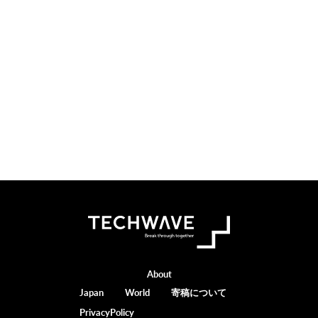
Footer
About
Japan
World
寄稿について
PrivacyPolicy