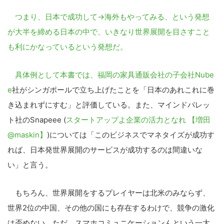
つまり、日本で成功して→海外もやってみる、という発想
が大半を締める日本の中で、いきなり世界展開を目さすこと
も利にかなっているという発想だ。
具体例として本書では、福岡の家具通販会社の子会社
Nube
e
社がシンガポールで立ち上げたことを「日本のあれこれに巻
き込まれずにすむ」と評価している。また、マインドパレッ
ト社のSnapeee (
スタートアップよ企業の活力となれ 【増田
@maskin】
)については「このビジネスでマネタイズが成功す
れば、日本発世界展開のサービスが成功するのは間違いな
い」と言う。
もちろん、世界展開をするプレイヤーは北米のみならず、
世界2位の中国、その他の国にも存在するわけで、競争の激化
は否めない。ただ、スマホコミュニケーションんという一大