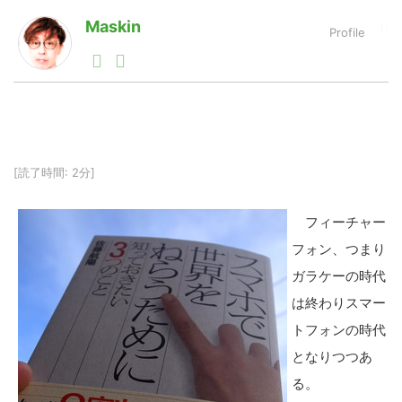
Maskin
1990年代初頭から記者としてまた起業家としてITスタ
LINE
暗号資産
ートアップ業界のハードウェアからソフトウェアの事業
創出に関わる。シリコンバレーやEU等でのスタートア
ップを経験。日本ではネットエイジ等に所属、大手企業
投資家登録
Drone
の新規事業創出に協力。ブログやSNS、LINEなどの誕
生から普及成長までを最前線で見てきた生き字引として
注目される。通信キャリアのニュースポータルの創業デ
[読了時間: 2分]
スクとして数億PV事業に。世界最大IT系メディア（ス
特集
VR/AR
ペイン）の元日本編集長、World Innovation Lab(WiL)
などを経て、現在、スタートアップ支援側の取り組みに
フィーチャー
注力中。
Block Data Bank
フォン、つまり
ガラケーの時代
は終わりスマー
トフォンの時代
となりつつあ
る。