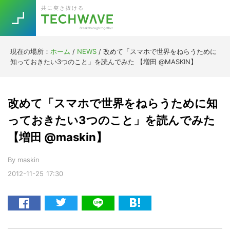
SEARCH
Skip
Skip
Skip
Skip
共に突き抜ける
to
to
to
to
primary
main
primary
footer
こ
navigation
content
sidebar
の
現在の場所：
ホーム
/
NEWS
/
改めて「スマホで世界をねらうために
Trend
知っておきたい3つのこと」を読んでみた 【増田 @MASKIN】
サ
今話題の注目キーワード
Keywords
イ
ト
改めて「スマホで世界をねらうために知
を
5G
Asana
テレワーク
っておきたい3つのこと」を読んでみた
TOPICS
検
【増田 @maskin】
ニューノーマル
索
す
[Startup]
RE:LIFE
By
maskin
る
2012-11-25
17:30
[Voice Edition]
Re:Work
Daily
Weekly
Monthly
[YouTube]
AI