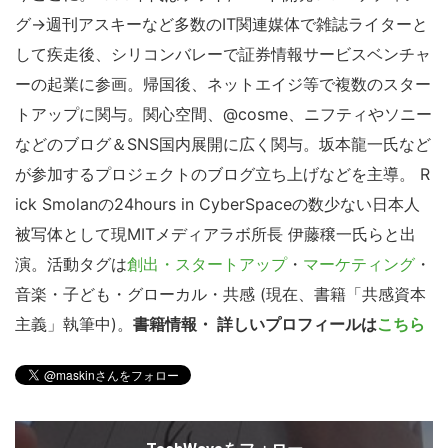
グ→週刊アスキーなど多数のIT関連媒体で雑誌ライターと
して疾走後、シリコンバレーで証券情報サービスベンチャ
ーの起業に参画。帰国後、ネットエイジ等で複数のスター
トアップに関与。関心空間、@cosme、ニフティやソニー
などのブログ＆SNS国内展開に広く関与。坂本龍一氏など
が参加するプロジェクトのブログ立ち上げなどを主導。 R
ick Smolanの24hours in CyberSpaceの数少ない日本人
被写体として現MITメディアラボ所長 伊藤穣一氏らと出
演。活動タグは
創出・スタートアップ
・
マーケティング
・
音楽・子ども・グローカル・共感 (現在、書籍「共感資本
主義」執筆中)。
書籍情報・ 詳しいプロフィールは
こちら