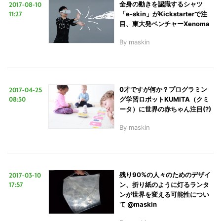
2017-08-10
全身の動きを認識するシャツ
11:27
「e-skin」がKickstarterで注
目、東大発ベンチャーXenoma
By
maskin
2017-04-25
0才ですが何か？プログラミン
08:30
グ学習ロボットKUMITA（クミ
ータ）に世界の赤ちゃん注目(?)
By
maskin
2017-03-10
残り90%の人々のためのデザイ
17:57
ン、折り紙のように灯るランタ
ンが世界を変える可能性につい
て @maskin