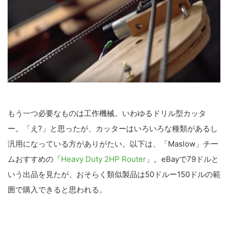
こ
の
サ
イ
ト
もう一つ必要なものは工作機械。いわゆるドリル型カッタ
を
ー。「え?」と思ったが、カッターはいろいろな種類があるし
検
汎用になっている方がありがたい。以下は、「Maslow」チー
索
ムおすすめの「
Heavy Duty 2HP Router
」。eBayで79ドルと
す
いう出品を見たが、おそらく類似製品は50ドルー150ドルの範
る
囲で購入できると思われる。