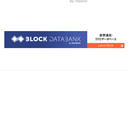
By
maskin