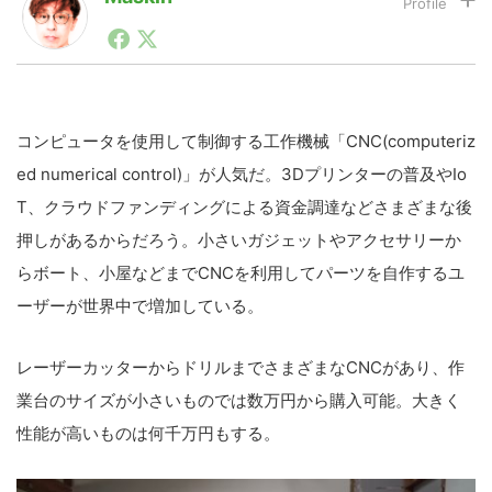
1990年代初頭から記者としてまた起業家としてITスタ
ートアップ業界のハードウェアからソフトウェアの事業
LINE
暗号資産
創出に関わる。シリコンバレーやEU等でのスタートア
ップを経験。日本ではネットエイジ等に所属、大手企業
の新規事業創出に協力。ブログやSNS、LINEなどの誕
生から普及成長までを最前線で見てきた生き字引として
コンピュータを使用して制御する工作機械「CNC(computeriz
投資家登録
Drone
注目される。通信キャリアのニュースポータルの創業デ
ed numerical control)」が人気だ。3Dプリンターの普及やIo
スクとして数億PV事業に。世界最大IT系メディア（ス
ペイン）の元日本編集長、World Innovation Lab(WiL)
T、クラウドファンディングによる資金調達などさまざまな後
などを経て、現在、スタートアップ支援側の取り組みに
特集
VR/AR
押しがあるからだろう。小さいガジェットやアクセサリーか
注力中。
らボート、小屋などまでCNCを利用してパーツを自作するユ
Block Data Bank
ーザーが世界中で増加している。
レーザーカッターからドリルまでさまざまなCNCがあり、作
業台のサイズが小さいものでは数万円から購入可能。大きく
性能が高いものは何千万円もする。