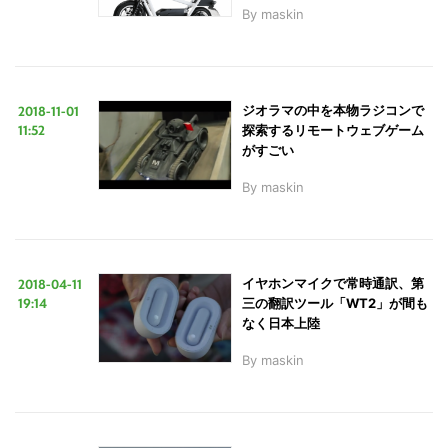
By
maskin
2018-11-01
ジオラマの中を本物ラジコンで
11:52
探索するリモートウェブゲーム
がすごい
By
maskin
2018-04-11
イヤホンマイクで常時通訳、第
19:14
三の翻訳ツール「WT2」が間も
なく日本上陸
By
maskin