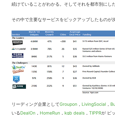
の
続けていることがわかる。そしてそれを都市別にし
サ
イ
その中で主要なサービスをピックアップしたものが
ト
を
検
索
す
る
リーディング企業として
Groupon
，
LivingSocial
，
B
いる
DealOn
，
HomeRun
，
kgb deals
，
TIPPR
が ピ