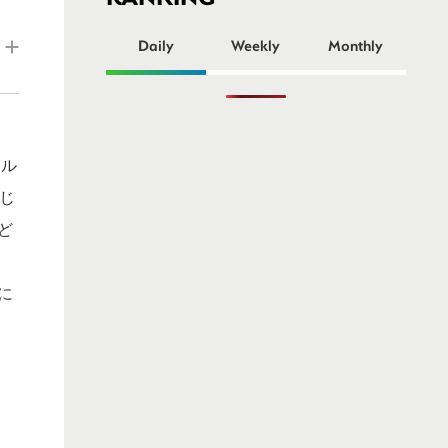
ー
Daily
Weekly
Monthly
ール
じ
ど
に