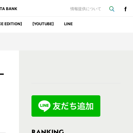
ATA BANK
情報提供について
CE EDITION]
[YOUTUBE]
LINE
最
ー
初
の
サ
イ
ド
バ
RANKING