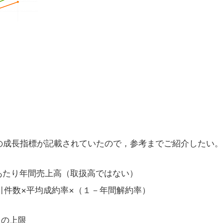
】
スの成長指標が記載されていたので，参考までご紹介したい。
er）： 会員あたり年間売上高（取扱高ではない）
取引件数×平均成約率×（１－年間解約率）
ストの上限