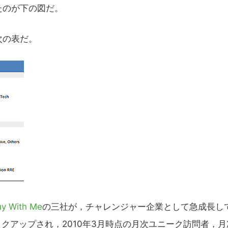
たのが下の図だ。
次の表だ。
uy With Me
の三社が，チャレンジャー企業として急成長し
ックアップされ，2010年3月時点の月次ユニーク訪問者，月