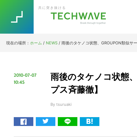
Skip
Skip
Skip
Skip
共に突き抜ける
to
to
to
to
primary
main
primary
footer
navigation
content
sidebar
現在の場所：
ホーム
/
NEWS
/
雨後のタケノコ状態、GROUPON類似サ
雨後のタケノコ状態、G
2010-07-07
10:45
プス斉藤徹】
By
tsuruaki