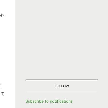
海外
て
FOLLOW
して
Subscribe to notifications