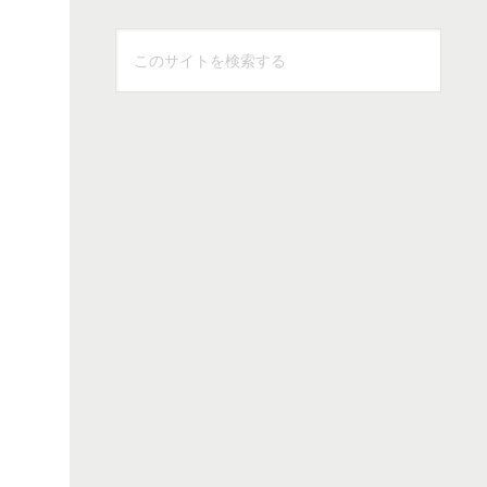
こ
の
サ
イ
ト
を
検
索
す
る