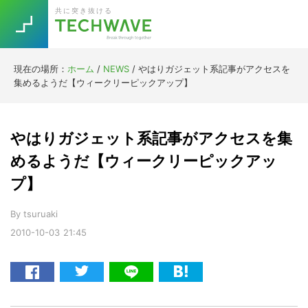
Skip
Skip
Skip
Skip
共に突き抜ける
to
to
to
to
primary
main
primary
footer
navigation
content
sidebar
現在の場所：
ホーム
/
NEWS
/
やはりガジェット系記事がアクセスを
Trend
集めるようだ【ウィークリーピックアップ】
今話題の注目キーワード
Keywords
やはりガジェット系記事がアクセスを集
5G
Asana
テレワーク
めるようだ【ウィークリーピックアッ
TOPICS
プ】
ニューノーマル
[Startup]
RE:LIFE
By
tsuruaki
2010-10-03
21:45
[Voice Edition]
Re:Work
Daily
Weekly
Monthly
[YouTube]
AI