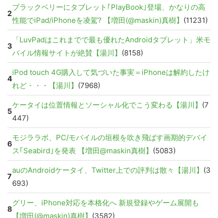
ブラックベリーにタブレット｢PlayBook｣登場、かなりの高
2
性能でiPad/iPhoneを凌駕? 【増田(@maskin)真樹】
(11231)
「LuvPadはこれまでで最も優れたAndroidタブレット」米モ
3
バイル情報サイトが絶賛【湯川】
(8158)
iPod touch 4G購入して気づいた事実＝iPhoneは解約したけ
4
れど・・・【湯川】
(7968)
ケータイは位置情報とソーシャル化でこう変わる【湯川】
(7
5
447)
モジララボ、PC/モバイルの垣根を吹き飛ばす画期的デバイ
6
ス｢Seabird｣を発表 【増田@maskin真樹】
(5083)
auのAndroidケータイ、Twitter上での評判は散々【湯川】
(3
7
693)
グリー、iPhone対応を本格化へ 新規登録やゲーム展開も
8
【増田(@maskin)真樹】
(3582)