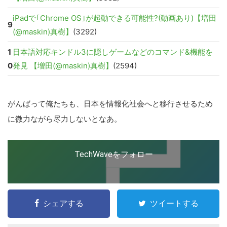
iPadで｢Chrome OS｣が起動できる可能性?(動画あり)【増田
9
(@maskin)真樹】
(3292)
1
日本語対応キンドル3に隠しゲームなどのコマンド&機能を
0
発見 【増田(@maskin)真樹】
(2594)
こ
の
サ
がんばって俺たちも、日本を情報化社会へと移行させるため
イ
に微力ながら尽力しないとなあ。
ト
を
TechWaveをフォロー
検
索
す
る
シェアする
ツイートする