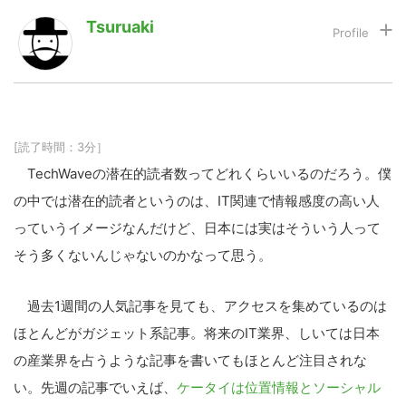
Tsuruaki
LINE
暗号資産
投資家登録
Drone
[読了時間：3分］
TechWaveの潜在的読者数ってどれくらいいるのだろう。僕
特集
VR/AR
の中では潜在的読者というのは、IT関連で情報感度の高い人
っていうイメージなんだけど、日本には実はそういう人って
Block Data Bank
そう多くないんじゃないのかなって思う。
過去1週間の人気記事を見ても、アクセスを集めているのは
ほとんどがガジェット系記事。将来のIT業界、しいては日本
の産業界を占うような記事を書いてもほとんど注目されな
い。先週の記事でいえば、
ケータイは位置情報とソーシャル