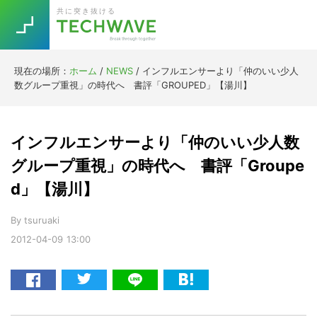
Skip
Skip
Skip
Skip
共に突き抜ける
to
to
to
to
primary
main
primary
footer
navigation
content
sidebar
現在の場所：
ホーム
/
NEWS
/
インフルエンサーより「仲のいい少人
Trend
数グループ重視」の時代へ 書評「GROUPED」【湯川】
今話題の注目キーワード
Keywords
インフルエンサーより「仲のいい少人数
5G
Asana
テレワーク
グループ重視」の時代へ 書評「Groupe
TOPICS
d」【湯川】
ニューノーマル
[Startup]
RE:LIFE
By
tsuruaki
2012-04-09
13:00
[Voice Edition]
Re:Work
Daily
Weekly
Monthly
[YouTube]
AI