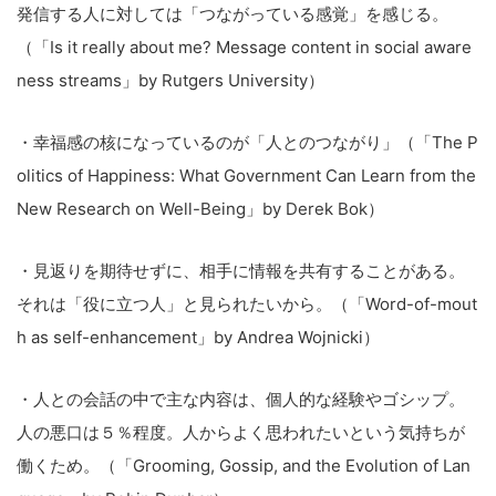
こ
発信する人に対しては「つながっている感覚」を感じる。
の
（「Is it really about me? Message content in social aware
サ
ness streams」by Rutgers University）
イ
ト
・幸福感の核になっているのが「人とのつながり」（「The P
を
olitics of Happiness: What Government Can Learn from the
検
New Research on Well-Being」by Derek Bok）
索
す
・見返りを期待せずに、相手に情報を共有することがある。
る
それは「役に立つ人」と見られたいから。（「Word-of-mout
h as self-enhancement」by Andrea Wojnicki）
・人との会話の中で主な内容は、個人的な経験やゴシップ。
人の悪口は５％程度。人からよく思われたいという気持ちが
働くため。（「Grooming, Gossip, and the Evolution of Lan