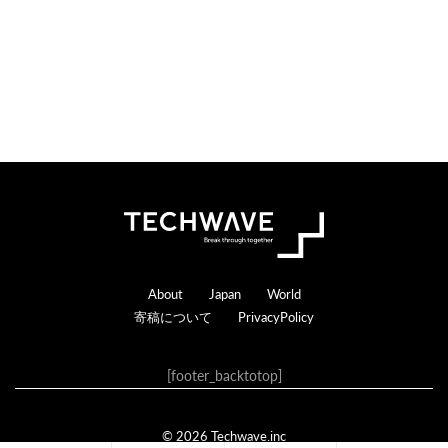
Footer
About
Japan
World
寄稿について
PrivacyPolicy
[footer_backtotop]
© 2026 Techwave.inc