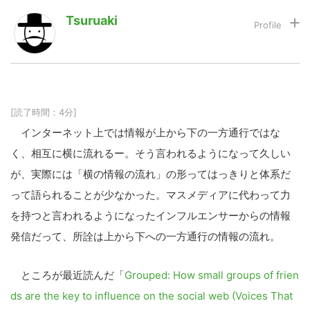
Tsuruaki
LINE
暗号資産
投資家登録
Drone
[読了時間：4分]
インターネット上では情報が上から下の一方通行ではな
特集
VR/AR
く、相互に横に流れるー。そう言われるようになって久しい
が、実際には「横の情報の流れ」の形ってはっきりと体系だ
Block Data Bank
って語られることが少なかった。マスメディアに代わって力
を持つと言われるようになったインフルエンサーからの情報
発信だって、所詮は上から下への一方通行の情報の流れ。
ところが最近読んだ「
Grouped: How small groups of frien
ds are the key to influence on the social web (Voices That