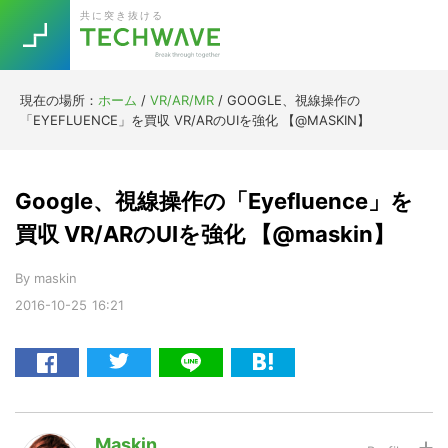
Skip
Skip
Skip
Skip
共に突き抜ける
to
to
to
to
primary
main
primary
footer
navigation
content
sidebar
現在の場所：
ホーム
/
VR/AR/MR
/
GOOGLE、視線操作の
Trend
「EYEFLUENCE」を買収 VR/ARのUIを強化 【@MASKIN】
今話題の注目キーワード
Keywords
Google、視線操作の「Eyefluence」を
5G
Asana
テレワーク
買収 VR/ARのUIを強化 【@maskin】
TOPICS
ニューノーマル
By
maskin
2016-10-25
16:21
[Startup]
RE:LIFE
[Voice Edition]
Re:Work
Daily
Weekly
Monthly
Maskin
[YouTube]
AI