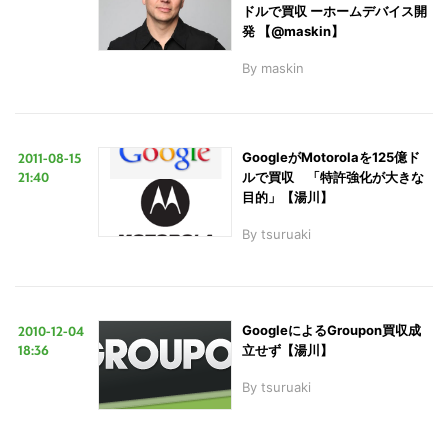
ドルで買収 ーホームデバイス開
発 【@maskin】
By
maskin
2011-08-15
GoogleがMotorolaを125億ド
21:40
ルで買収 「特許強化が大きな
目的」【湯川】
By
tsuruaki
2010-12-04
GoogleによるGroupon買収成
18:36
立せず【湯川】
By
tsuruaki