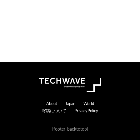
Footer
About
Japan
World
寄稿について
PrivacyPolicy
[footer_backtotop]