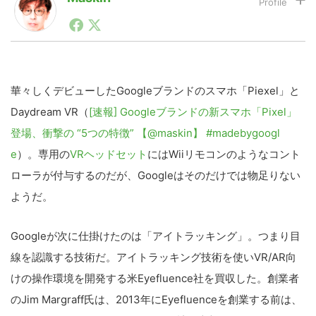
1990年代初頭から記者としてまた起業家としてITスタ
ートアップ業界のハードウェアからソフトウェアの事業
LINE
暗号資産
創出に関わる。シリコンバレーやEU等でのスタートア
ップを経験。日本ではネットエイジ等に所属、大手企業
の新規事業創出に協力。ブログやSNS、LINEなどの誕
生から普及成長までを最前線で見てきた生き字引として
華々しくデビューしたGoogleブランドのスマホ「Piexel」と
投資家登録
Drone
注目される。通信キャリアのニュースポータルの創業デ
Daydream VR（
[速報] Googleブランドの新スマホ「Pixel」
スクとして数億PV事業に。世界最大IT系メディア（ス
ペイン）の元日本編集長、World Innovation Lab(WiL)
登場、衝撃の “5つの特徴” 【@maskin】 #madebygoogl
などを経て、現在、スタートアップ支援側の取り組みに
特集
VR/AR
e
）。専用の
注力中。
VRヘッドセット
にはWiiリモコンのようなコント
ローラが付与するのだが、Googleはそのだけでは物足りない
Block Data Bank
ようだ。
Googleが次に仕掛けたのは「アイトラッキング」。つまり目
線を認識する技術だ。アイトラッキング技術を使いVR/AR向
けの操作環境を開発する米Eyefluence社を買収した。創業者
のJim Margraff氏は、2013年にEyefluenceを創業する前は、