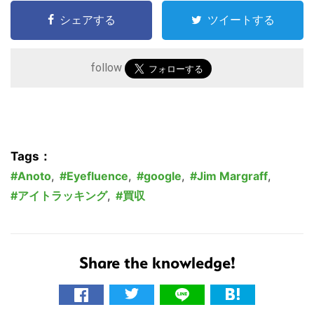
シェアする
ツイートする
follow
Tags：
こ
Anoto
,
Eyefluence
,
google
,
Jim Margraff
,
の
アイトラッキング
,
買収
サ
イ
ト
Share the knowledge!
を
検
索