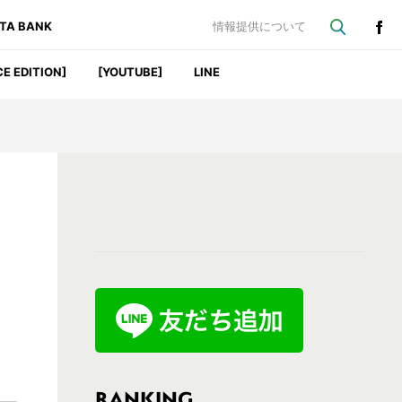
ATA BANK
情報提供について
CE EDITION]
[YOUTUBE]
LINE
最
初
の
サ
イ
ド
バ
RANKING