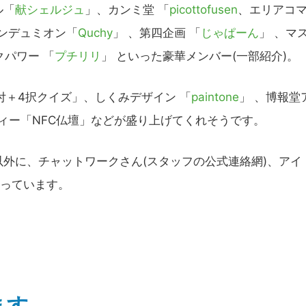
ル「
献シェルジュ
」、カンミ堂 「
picottofusen
、エリアコ
エンデュミオン「
Quchy
」 、第四企画 「
じゃぱーん
」 、マ
クパワー 「
プチリリ
」 といった豪華メンバー(一部紹介)。
受付＋4択クイズ」、しくみデザイン 「
paintone
」 、博報堂
ィー「NFC仏壇」などが盛り上げてくれそうです。
外に、チャットワークさん(スタッフの公式連絡網)、アイ
さっています。
ます