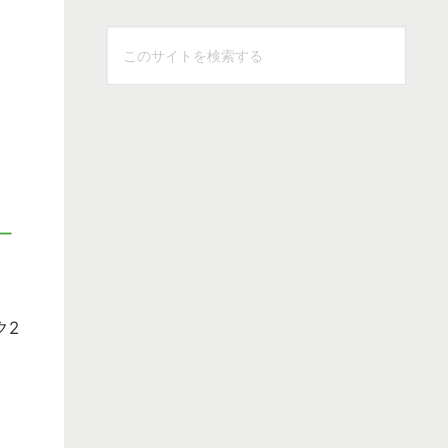
こ
の
サ
イ
ト
を
検
ー
索
す
る
ク2