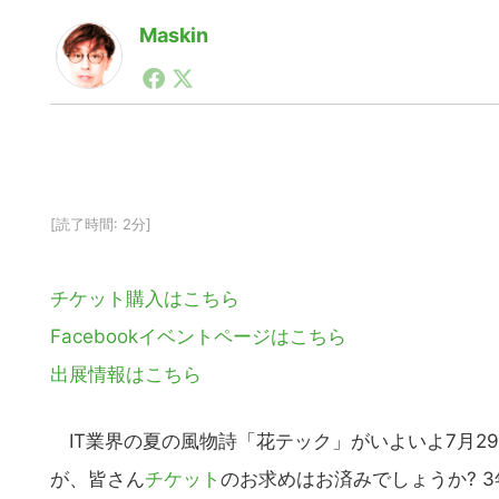
Maskin
1990年代初頭から記者としてまた起業家としてITス
る。シリコンバレーやEU等でのスタートアップを経験
力。ブログやSNS、LINEなどの誕生から普及成長ま
ュースポータルの創業デスクとして数億PV事業に。世界最大I
on Lab(WiL)などを経て、現在、スタートアップ支
[読了時間: 2分]
チケット購入はこちら
Facebookイベントページはこちら
出展情報はこちら
IT業界の夏の風物詩「花テック」がいよいよ7月29
が、皆さん
チケット
のお求めはお済みでしょうか? 