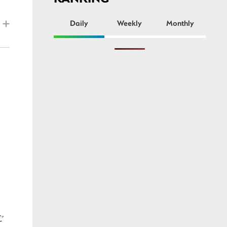
ー
Daily
Weekly
Monthly
ご