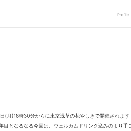
タートアップ業界のハードウェアからソフトウェアの事業創出に関わ
。日本ではネットエイジ等に所属、大手企業の新規事業創出に協
でを最前線で見てきた生き字引として注目される。通信キャリアのニ
T系メディア（スペイン）の元日本編集長、World Innovati
援側の取り組みに注力中。
日(月)18時30分からに東京浅草の花やしきで開催されます
3年目となるなる今回は、ウェルカムドリンク込みのより手