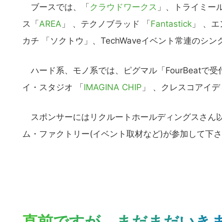
の
ブースでは、「
クラウドワークス
」、トライミー
サ
ス「
AREA
」 、テクノブラッド 「
Fantastick
」 、
イ
カチ 「ソクトウ」、TechWaveイベント常連のシン
ト
を
ハード系、モノ系では、ピグマル「FourBeatで
検
索
イ・スタジオ 「
IMAGINA CHIP
」 、クレスコアイデ
す
る
スポンサーにはリクルートホールディングスさん以
ム・ファクトリー(イベント取材など)が参加して下
直前ですが、まだまだいき