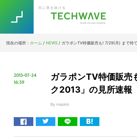
Skip
Skip
Skip
Skip
共に突き抜ける
to
to
to
to
primary
main
primary
footer
navigation
content
sidebar
現在の場所：
ホーム
/
NEWS
/
ガラポンTV特価販売も! 7/29(月) まで待て
ガラポンTV特価販売も!
2013-07-24
16:39
ク2013」の見所速報 【@
By
maskin