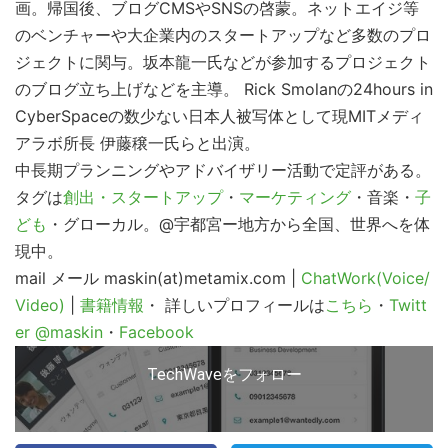
画。帰国後、ブログCMSやSNSの啓蒙。ネットエイジ等
のベンチャーや大企業内のスタートアップなど多数のプロ
ジェクトに関与。坂本龍一氏などが参加するプロジェクト
のブログ立ち上げなどを主導。 Rick Smolanの24hours in
CyberSpaceの数少ない日本人被写体として現MITメディ
アラボ所長 伊藤穣一氏らと出演。
中長期プランニングやアドバイザリー活動で定評がある。
タグは
創出・スタートアップ
・
マーケティング
・音楽・
子
ども
・グローカル。@宇都宮ー地方から全国、世界へを体
現中。
mail
メール maskin(at)metamix.com |
ChatWork(Voice/
Video)
|
書籍情報
・ 詳しいプロフィールは
こちら
・
Twitt
er @maskin
・
Facebook
TechWaveをフォロー