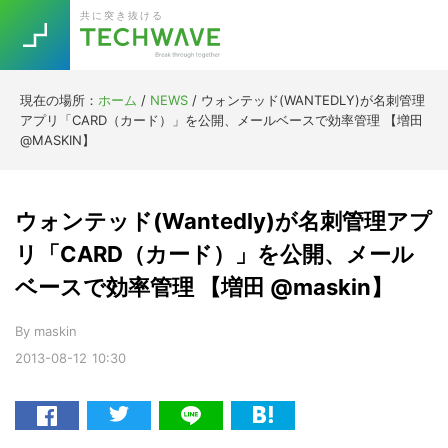
Skip
Skip
Skip
Skip
共に突き抜ける
to
to
to
to
primary
main
primary
footer
navigation
content
sidebar
現在の場所：
ホーム
/
NEWS
/
ウォンテッド(WANTEDLY)が名刺管理
Trend
アプリ「CARD（カード）」を公開、メールベースで効率管理 【増田
今話題の注目キーワード
@MASKIN】
Keywords
ウォンテッド(Wantedly)が名刺管理アプ
5G
Asana
テレワーク
TOPICS
リ「CARD（カード）」を公開、メール
ニューノーマル
ベースで効率管理 【増田 @maskin】
[Startup]
RE:LIFE
By
maskin
2013-08-12
10:30
[Voice Edition]
Re:Work
Daily
Weekly
Monthly
[YouTube]
AI