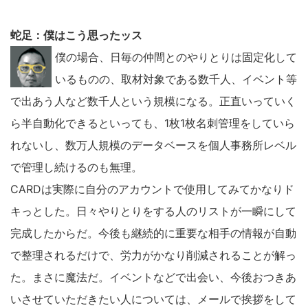
イ
蛇足：僕はこう思ったッス
ト
を
僕の場合、日毎の仲間とのやりとりは固定化して
検
いるものの、取材対象である数千人、イベント等
索
で出あう人など数千人という規模になる。正直いっていく
す
ら半自動化できるといっても、1枚1枚名刺管理をしていら
る
れないし、数万人規模のデータベースを個人事務所レベル
で管理し続けるのも無理。
CARDは実際に自分のアカウントで使用してみてかなりド
キっとした。日々やりとりをする人のリストが一瞬にして
完成したからだ。今後も継続的に重要な相手の情報が自動
で整理されるだけで、労力がかなり削減されることが解っ
た。まさに魔法だ。イベントなどで出会い、今後おつきあ
いさせていただきたい人については、メールで挨拶をして