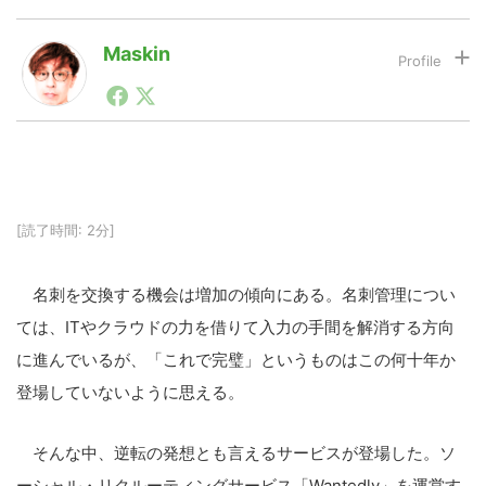
Maskin
LINE
暗号資産
1990年代初頭から記者としてまた起業家としてITスタ
ートアップ業界のハードウェアからソフトウェアの事業
創出に関わる。シリコンバレーやEU等でのスタートア
投資家登録
Drone
ップを経験。日本ではネットエイジ等に所属、大手企業
の新規事業創出に協力。ブログやSNS、LINEなどの誕
生から普及成長までを最前線で見てきた生き字引として
注目される。通信キャリアのニュースポータルの創業デ
特集
VR/AR
[読了時間: 2分]
スクとして数億PV事業に。世界最大IT系メディア（ス
ペイン）の元日本編集長、World Innovation Lab(WiL)
などを経て、現在、スタートアップ支援側の取り組みに
名刺を交換する機会は増加の傾向にある。名刺管理につい
注力中。
Block Data Bank
ては、ITやクラウドの力を借りて入力の手間を解消する方向
に進んでいるが、「これで完璧」というものはこの何十年か
登場していないように思える。
そんな中、逆転の発想とも言えるサービスが登場した。ソ
ーシャル・リクルーティングサービス「Wantedly」を運営す