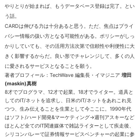
やりとりが始まれば、もうデータベース登録は完了。とい
う話。
CARDは伸びる力は十分あると思う。ただ、焦点はプライ
バシー情報の扱い方となる可能性がある。ポリシーがしっ
かりしていても、その活用方法次第で信頼性や利便性に大
きく影響するからだ。良い形でチャレンジして、多くの人
に愛されるサービスとなることを願う。
著者プロフィール：TechWave 編集長・イマジニア
増田
(maskin)真樹
8才でプログラマ、12才で起業。18才でライター。道具と
してのIT/ネットを追求し、日米のIT/ネットをあれこれ見
つつ、生み伝えることを生業として今ここに。1990年代
はソフト/ハード開発&マーケティング→週刊アスキーなど
ほとんど全てのIT関連媒体で雑誌ライターとして疾走後、
シリコンバレーで証券情報サービスベンチャーの起業に参