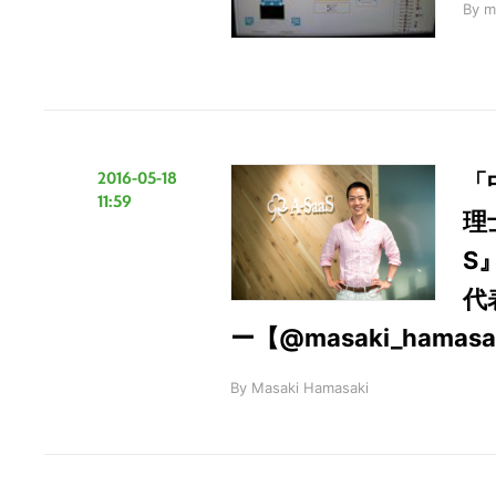
By
m
2016-05-18
「
11:59
理
S
代
ー【@masaki_hamasa
By
Masaki Hamasaki