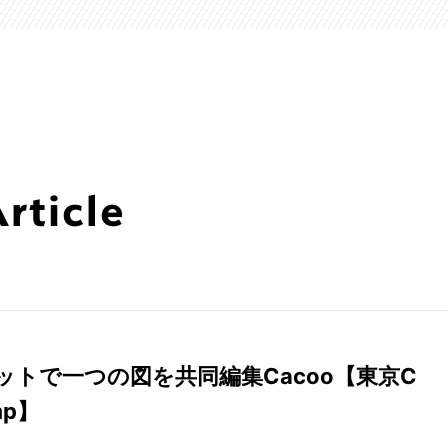
ticle
ットで一つの図を共同編集Cacoo【東京C
mp】