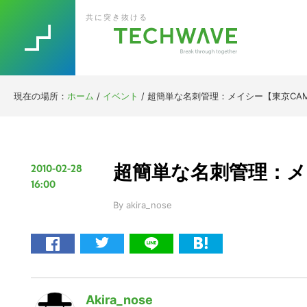
Skip
Skip
Skip
Skip
共に突き抜ける
to
to
to
to
primary
main
primary
footer
navigation
content
sidebar
現在の場所：
ホーム
/
イベント
/
超簡単な名刺管理：メイシー【東京CA
超簡単な名刺管理：メ
2010-02-28
16:00
By
akira_nose
Akira_nose