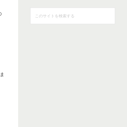
こ
の
の
サ
イ
ト
を
検
索
ま
す
る