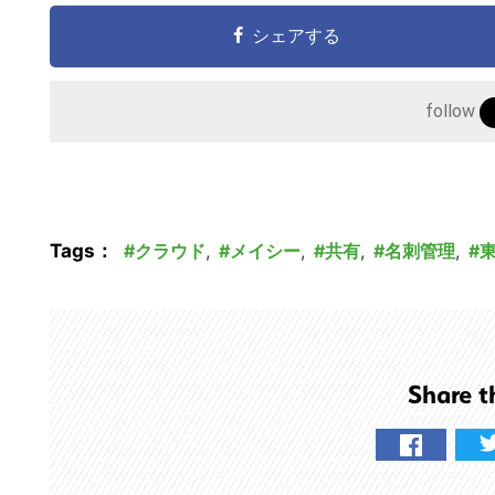
の
シェアする
サ
イ
ト
follow
を
検
索
す
Tags：
クラウド
,
メイシー
,
共有
,
名刺管理
,
東
る
Share t