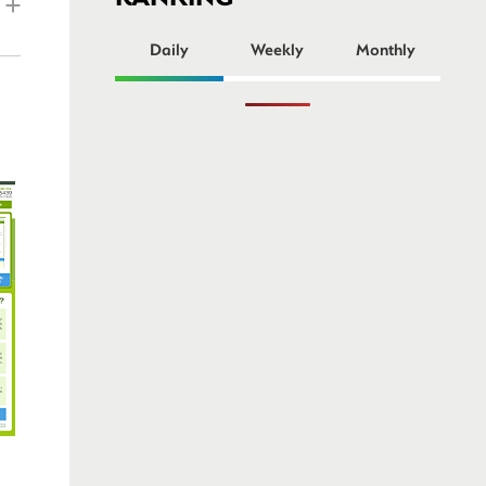
ー
Daily
Weekly
Monthly