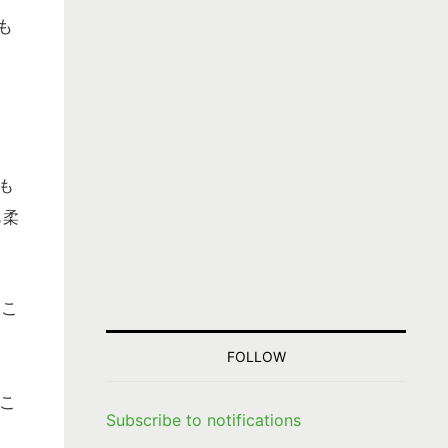
も
も
も柔
るこ
FOLLOW
こ
Subscribe to notifications