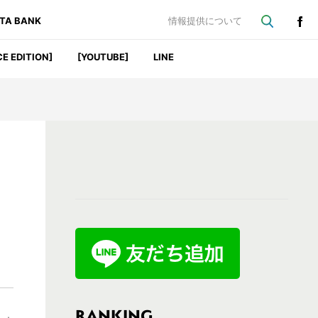
ATA BANK
情報提供について
CE EDITION]
[YOUTUBE]
LINE
最
初
の
サ
イ
ド
バ
RANKING