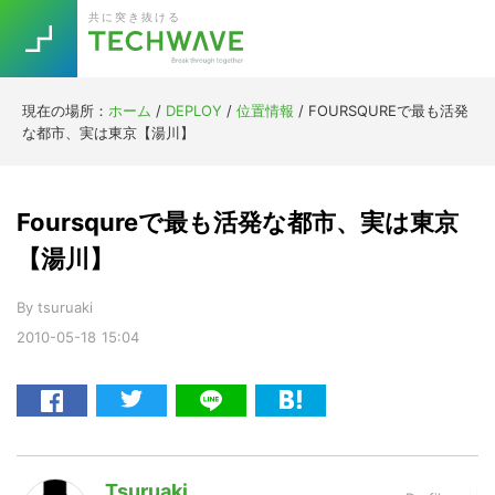
Skip
Skip
Skip
Skip
共に突き抜ける
to
to
to
to
primary
main
primary
footer
navigation
content
sidebar
現在の場所：
ホーム
/
DEPLOY
/
位置情報
/
FOURSQUREで最も活発
Trend
な都市、実は東京【湯川】
今話題の注目キーワード
Keywords
Foursqureで最も活発な都市、実は東京
5G
Asana
テレワーク
【湯川】
TOPICS
ニューノーマル
By
tsuruaki
2010-05-18
15:04
[Startup]
RE:LIFE
[Voice Edition]
Re:Work
Daily
Weekly
Monthly
Tsuruaki
[YouTube]
AI