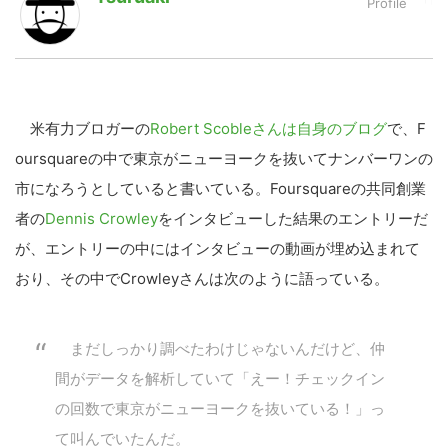
LINE
暗号資産
米有力ブロガーの
Robert Scobleさんは自身のブログ
で、F
投資家登録
Drone
oursquareの中で東京がニューヨークを抜いてナンバーワンの
市になろうとしていると書いている。Foursquareの共同創業
特集
VR/AR
者の
Dennis Crowley
をインタビューした結果のエントリーだ
が、エントリーの中にはインタビューの動画が埋め込まれて
Block Data Bank
おり、その中でCrowleyさんは次のように語っている。
まだしっかり調べたわけじゃないんだけど、仲
間がデータを解析していて「えー！チェックイン
の回数で東京がニューヨークを抜いている！」っ
て叫んでいたんだ。