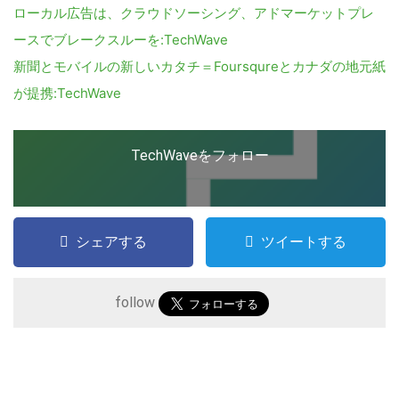
ローカル広告は、クラウドソーシング、アドマーケットプレ
ースでブレークスルーを:TechWave
新聞とモバイルの新しいカタチ＝Foursqureとカナダの地元紙
が提携:TechWave
こ
の
TechWaveをフォロー
サ
イ
ト
シェアする
ツイートする
を
検
索
follow
す
る