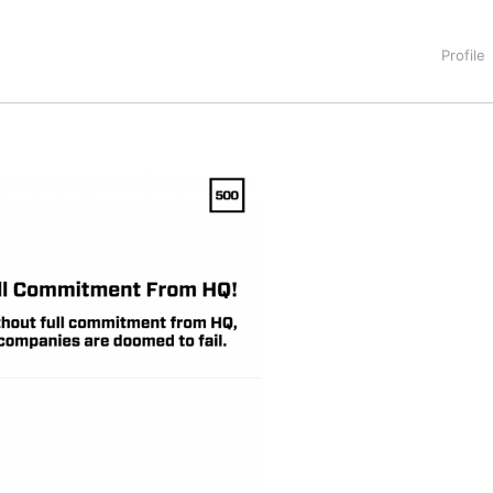
タートアップ業界のハードウェアからソフトウェアの事業創出に関わ
。日本ではネットエイジ等に所属、大手企業の新規事業創出に協
でを最前線で見てきた生き字引として注目される。通信キャリアのニ
T系メディア（スペイン）の元日本編集長、World Innovati
援側の取り組みに注力中。