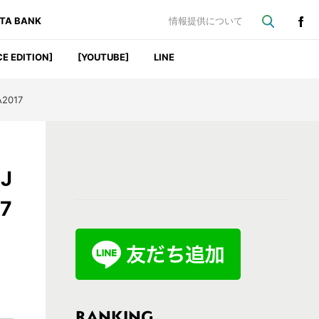
ATA BANK
情報提供について
CE EDITION]
[YOUTUBE]
LINE
2017
最
J
初
17
の
サ
イ
ド
バ
RANKING