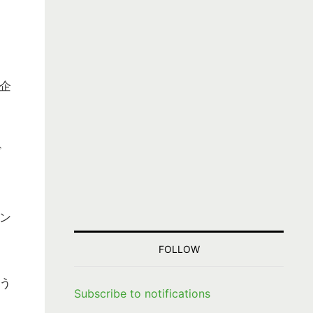
企
ド
ン
FOLLOW
う
Subscribe to notifications