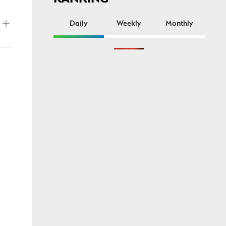
ー
Daily
Weekly
Monthly