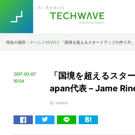
Skip
Skip
Skip
Skip
共に突き抜ける
to
to
to
to
primary
main
primary
footer
navigation
content
sidebar
現在の場所：
ホーム
/
NEWS
/
「国境を超えるスタートアップの作り方」500 STA
「国境を超えるスタートア
2017-02-07
10:54
apan代表 – Jame Rin
By
maskin