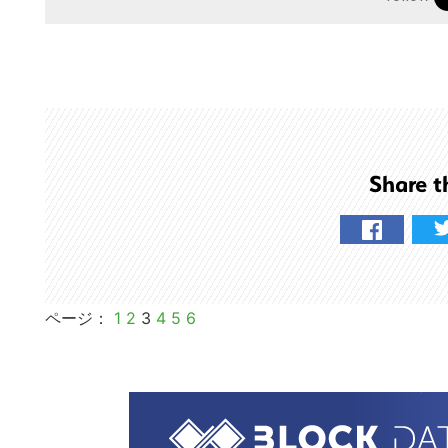
る
Share t
ペ
ペ
ペ
ペ
ペ
ペ
ページ：
1
2
3
4
5
6
ー
ー
ー
ー
ー
ー
ジ
ジ
ジ
ジ
ジ
ジ