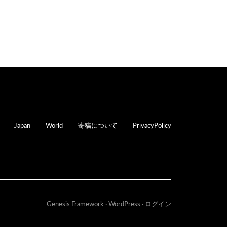
oter
Japan
World
寄稿について
PrivacyPolicy
Genesis Framework
·
WordPress
·
ログイン