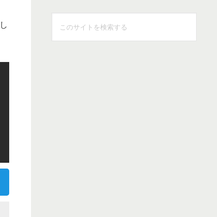
こ
し
の
サ
イ
ト
を
検
索
す
る