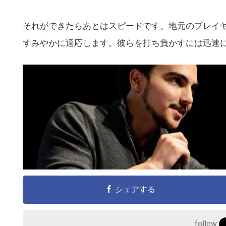
それができたらあとはスピードです。地元のプレイ
すみやかに適応します。彼らを打ち負かすには迅速に
こ
の
サ
イ
ト
を
検
シェアする
索
す
follow