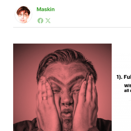
Maskin
1990年代初頭から記者としてまた起業家としてITス
る。シリコンバレーやEU等でのスタートアップを経験
力。ブログやSNS、LINEなどの誕生から普及成長ま
ュースポータルの創業デスクとして数億PV事業に。世界最大I
on Lab(WiL)などを経て、現在、スタートアップ支