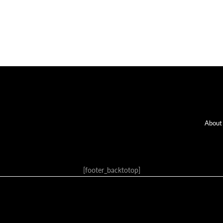
Fo
About
[footer_backtotop]