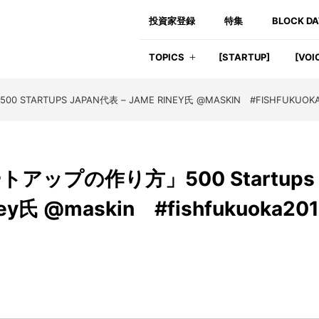
投資家登録
特集
BLOCK D
TOPICS
[STARTUP]
[VOI
RTUPS JAPAN代表 – JAME RINEY氏 @MASKIN #FISHFUKUOKA
ップの作り方」500 Startups 
ey氏 @maskin #fishfukuoka20