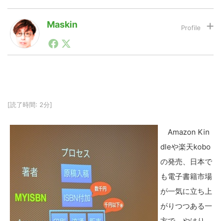
Maskin
LINE
暗号資産
1990年代初頭から記者としてまた起業家としてITスタ
ートアップ業界のハードウェアからソフトウェアの事業
創出に関わる。シリコンバレーやEU等でのスタートア
投資家登録
Drone
ップを経験。日本ではネットエイジ等に所属、大手企業
の新規事業創出に協力。ブログやSNS、LINEなどの誕
生から普及成長までを最前線で見てきた生き字引として
注目される。通信キャリアのニュースポータルの創業デ
特集
VR/AR
[読了時間: 2分]
スクとして数億PV事業に。世界最大IT系メディア（ス
ペイン）の元日本編集長、World Innovation Lab(WiL)
などを経て、現在、スタートアップ支援側の取り組みに
Amazon Kin
注力中。
Block Data Bank
dleや楽天kobo
の発売、日本で
も電子書籍市場
が一気に立ち上
がりつつある一
方で、やはり