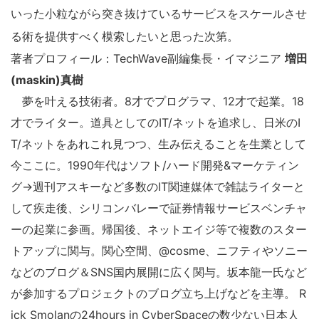
いった小粒ながら突き抜けているサービスをスケールさせ
る術を提供すべく模索したいと思った次第。
著者プロフィール：TechWave副編集長・イマジニア
増田
(maskin)真樹
夢を叶える技術者。8才でプログラマ、12才で起業。18
才でライター。道具としてのIT/ネットを追求し、日米のI
T/ネットをあれこれ見つつ、生み伝えることを生業として
今ここに。1990年代はソフト/ハード開発&マーケティン
こ
グ→週刊アスキーなど多数のIT関連媒体で雑誌ライターと
の
して疾走後、シリコンバレーで証券情報サービスベンチャ
サ
ーの起業に参画。帰国後、ネットエイジ等で複数のスター
イ
トアップに関与。関心空間、@cosme、ニフティやソニー
ト
などのブログ＆SNS国内展開に広く関与。坂本龍一氏など
を
が参加するプロジェクトのブログ立ち上げなどを主導。 R
検
ick Smolanの24hours in CyberSpaceの数少ない日本人