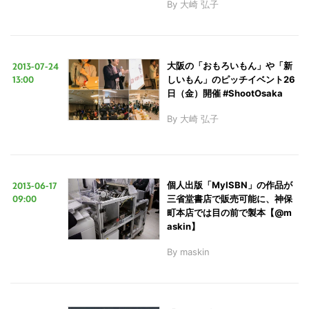
By
大崎 弘子
2013-07-24
大阪の「おもろいもん」や「新
13:00
しいもん」のピッチイベント26
日（金）開催 #ShootOsaka
By
大崎 弘子
2013-06-17
個人出版「MyISBN」の作品が
09:00
三省堂書店で販売可能に、神保
町本店では目の前で製本【@m
askin】
By
maskin