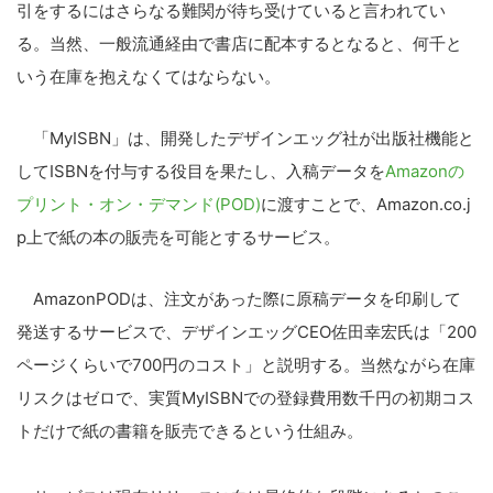
引をするにはさらなる難関が待ち受けていると言われてい
る。当然、一般流通経由で書店に配本するとなると、何千と
いう在庫を抱えなくてはならない。
「MyISBN」は、開発したデザインエッグ社が出版社機能と
してISBNを付与する役目を果たし、入稿データを
Amazonの
プリント・オン・デマンド(POD)
に渡すことで、Amazon.co.j
p上で紙の本の販売を可能とするサービス。
AmazonPODは、注文があった際に原稿データを印刷して
発送するサービスで、デザインエッグCEO佐田幸宏氏は「200
ページくらいで700円のコスト」と説明する。当然ながら在庫
リスクはゼロで、実質MyISBNでの登録費用数千円の初期コス
トだけで紙の書籍を販売できるという仕組み。