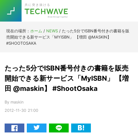
Skip
Skip
Skip
Skip
共に突き抜ける
to
to
to
to
primary
main
primary
footer
navigation
content
sidebar
現在の場所：
ホーム
/
NEWS
/
たった5分でISBN番号付きの書籍を販
Trend
売開始できる新サービス「MYISBN」 【増田 @MASKIN】
今話題の注目キーワード
#SHOOTOSAKA
Keywords
たった5分でISBN番号付きの書籍を販売
5G
Asana
テレワーク
TOPICS
開始できる新サービス「MyISBN」 【増
ニューノーマル
田 @maskin】 #ShootOsaka
[Startup]
RE:LIFE
By
maskin
2012-11-30
21:00
[Voice Edition]
Re:Work
Daily
Weekly
Monthly
[YouTube]
AI