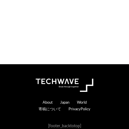
Footer
About
Japan
World
寄稿について
PrivacyPolicy
[footer_backtotop]