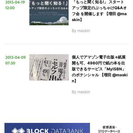
2013-04-19
「もっと聞く知る!」 スタート
12:00
アップ限定のぶっちゃけQ&Aオ
フ会 を開催します 【増田 @ma
skin】
By
maskin
2013-04-09
個人でアマゾン電子出版→紙展
07:30
開も可、4980円で紙の本を出
版できるサービス「MyISBN」
のポテンシャル 【増田 @maski
n】
By
maskin