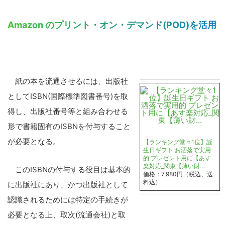
Amazon のプリント・オン・デマンド(POD)を活用
紙の本を流通させるには、出版社
としてISBN(国際標準図書番号)を取
得し、出版社番号等と組み合わせる
形で書籍固有のISBNを付与すること
が必要となる。
【ランキング堂々1位】誕
生日ギフト お洒落で実用
的 プレゼント用に【あす
楽対応_関東【薄い財…
このISBNの付与する役目は基本的
価格：7,980円（税込、送
料込）
に出版社にあり、かつ出版社として
認識されるためには特定の手続きが
必要となる上、取次(流通会社)と取