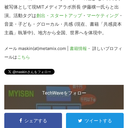
索
被写体として現MITメディアラボ所長 伊藤穣一氏らと出
す
演。活動タグは
創出・スタートアップ
・
マーケティング
・
る
音楽・子ども・グローカル・共感 (現在、書籍「共感資本
主義」執筆中)。地方から全国、世界へを体現中。
メール maskin(at)metamix.com |
書籍情報
・ 詳しいプロフィ
ールは
こちら
TechWaveをフォロー
シェアする
ツイートする