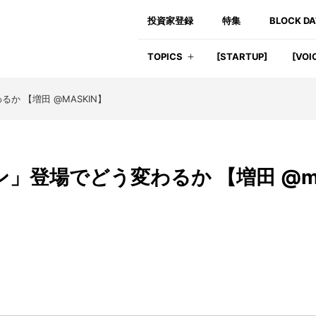
投資家登録
特集
BLOCK D
TOPICS
[STARTUP]
[VOI
か 【増田 @MASKIN】
ンイン」登場でどう変わるか 【増田 @