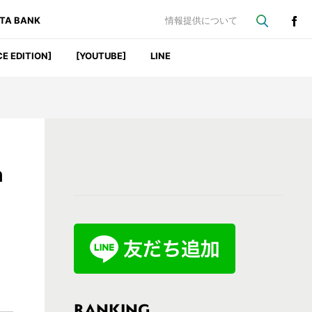
ATA BANK
情報提供について
CE EDITION]
[YOUTUBE]
LINE
最
m
初
の
サ
イ
ド
バ
RANKING