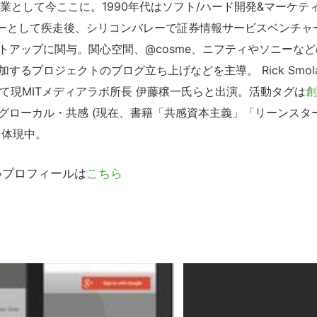
業として今ここに。1990年代はソフト/ハード開発&マーケテ
ターとして疾走後、シリコンバレーで証券情報サービスベンチャ
アップに関与。関心空間、@cosme、ニフティやソニーなど
るプロジェクトのブログ立ち上げなどを主導。 Rick Smol
被写体として現MITメディアラボ所長 伊藤穣一氏らと出演。活動タグは
創
グローカル・共感 (現在、書籍「共感資本主義」「リーンスタ
を体現中。
いプロフィールは
こちら