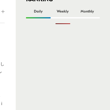
ー
Daily
Weekly
Monthly
用し
ン
じ
i