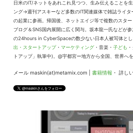
日米のIT/ネットをあれこれ見つつ、生み伝えることを生
ング→週刊アスキーなど多数のIT関連媒体で雑誌ライ
の起業に参画。帰国後、ネットエイジ等で複数のスタート
ブログ＆SNS国内展開に広く関与。坂本龍一氏などが参加す
の24hours in CyberSpaceの数少ない日本人
出・スタートアップ
・
マーケティング
・音楽・
子ども
・
トアップ」執筆中)。@宇都宮ー地方から全国、世界へ
メール maskin(at)metamix.com |
書籍情報
・ 詳し