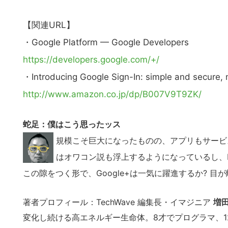
の
サ
【関連URL】
イ
・Google Platform — Google Developers
ト
https://developers.google.com/+/
を
検
・Introducing Google Sign-In: simple and secure, 
索
http://www.amazon.co.jp/dp/B007V9T9ZK/
す
る
蛇足：僕はこう思ったッス
規模こそ巨大になったものの、アプリもサービス
はオワコン説も浮上するようになっているし、F
この隙をつく形で、Google+は一気に躍進するか? 目
著者プロフィール：TechWave 編集長・イマジニア
増田
変化し続ける高エネルギー生命体。8才でプログラマ、12