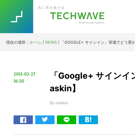
Skip
Skip
Skip
Skip
共に突き抜ける
to
to
to
to
primary
main
primary
footer
navigation
content
sidebar
現在の場所：
ホーム
/
NEWS
/
「GOOGLE+ サインイン」登場でどう変わる
「Google+ サイ
2013-02-27
16:30
askin】
By
maskin