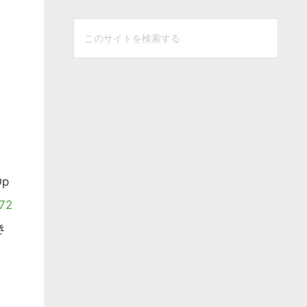
こ
の
サ
イ
ト
を
検
索
す
p
る
172
き