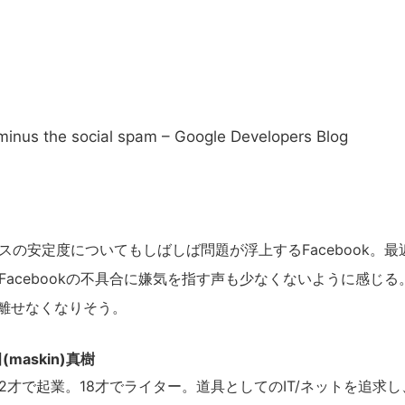
minus the social spam – Google Developers Blog
の安定度についてもしばしば問題が浮上するFacebook。最
acebookの不具合に嫌気を指す声も少なくないように感じる
が離せなくなりそう。
(maskin)真樹
才で起業。18才でライター。道具としてのIT/ネットを追求し