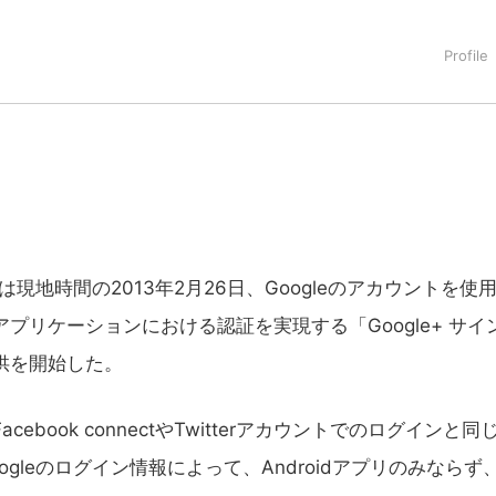
タートアップ業界のハードウェアからソフトウェアの事業創出に関わ
。日本ではネットエイジ等に所属、大手企業の新規事業創出に協
でを最前線で見てきた生き字引として注目される。通信キャリアのニ
T系メディア（スペイン）の元日本編集長、World Innovati
援側の取り組みに注力中。
eは現地時間の2013年2月26日、Googleのアカウントを使
プリケーションにおける認証を実現する「Google+ サイ
供を開始した。
ebook connectやTwitterアカウントでのログインと同
ogleのログイン情報によって、Androidアプリのみならず、