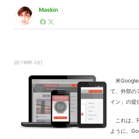
Maskin
1990年代初頭から記者としてまた起業家としてITス
る。シリコンバレーやEU等でのスタートアップを経験
力。ブログやSNS、LINEなどの誕生から普及成長ま
ュースポータルの創業デスクとして数億PV事業に。世界最大I
on Lab(WiL)などを経て、現在、スタートアップ支
[読了時間: 2分]
米Googl
て、外部のア
イン」の提
これは、Fac
ように、Go