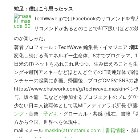
の
蛇足：僕はこう思ったッス
サ
TechWave.jpではFacebookのリコメ
イ
ト
リコメンドがあるとのことで却下扱い)ほどの効
を
のか楽しみだ。
検
著者プロフィール：TechWave 編集長・イマジニア
増田
索
変化し続ける高エネルギー生命体。8才でプログラマ、12
す
日米のIT/ネットをあれこれ見つつ、生み伝えることを生
る
ング→週刊アスキーなどほとんど全てのIT関連媒体で
ンチャーの起業に参画。帰国後、ブログCMSやSNSの
https://www.chatwork.com/g/techwav
与。坂本龍一氏などが参加するプロジェクトのブログ立ち上げなどを主
少ない日本人被写体として現MITメディアラボ所長 伊
ング
・音楽・
子ども
・グローカル・共感 (現在、書籍
方から全国、世界へを体現中。
mail
<メール
maskin(at)metamix.com
|
書籍情報
・ 