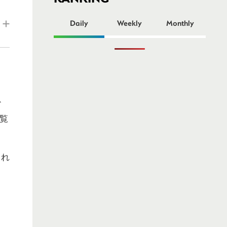
ー
Daily
Weekly
Monthly
ト
覧
これ
以