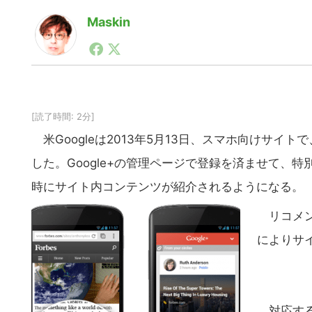
Maskin
1990年代初頭から記者としてまた起業家としてITス
る。シリコンバレーやEU等でのスタートアップを経験
力。ブログやSNS、LINEなどの誕生から普及成長ま
ュースポータルの創業デスクとして数億PV事業に。世界最大I
on Lab(WiL)などを経て、現在、スタートアップ支
[読了時間: 2分]
米Googleは2013年5月13日、スマホ向けサ
した。Google+の管理ページで登録を済ませて、
時にサイト内コンテンツが紹介されるようになる。
リコメンド
によりサ
対応するのは