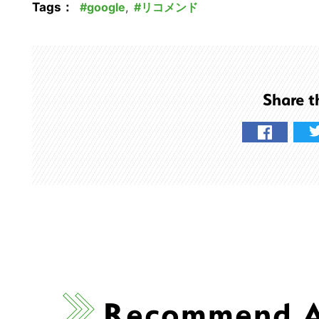
Tags：
google
,
リコメンド
Share t
Recommend Ar