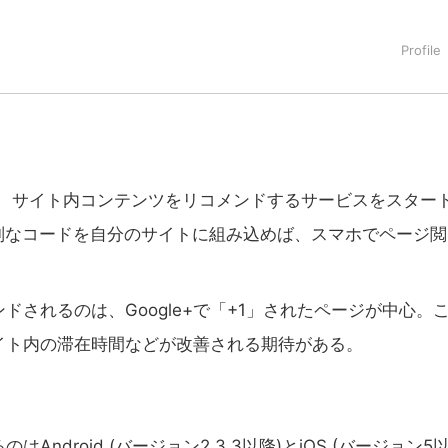
タートアップ業界のハードウェアからソフトウェアの事業創出に関わ
。日本ではネットエイジ等に所属、大手企業の新規事業創出に協
でを最前線で見てきた生き字引として注目される。通信キャリアのニ
T系メディア（スペイン）の元日本編集長、World Innovati
援側の取り組みに注力中。
イトで、サイト内コンテンツをリコメンドするサービスをスター
特別なコードを自分のサイトに組み込めば、スマホでページ閲
されるのは、Google+で「+1」されたページが中心。
イト内の滞在時間などが改善される期待がある。
Android (バージョン2.3.3以降)とiOS (バージョン5