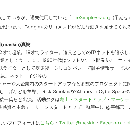
ンドを導入しているが、過去使用していた「
TheSimpleReach
」(予期せ
果はない。Google+のリコメンドがどんな動きを見せてくれ
(maskin)真樹
才で起業。18才でライター。道具としてのIT/ネットを追求し
業として今ここに。1990年代はソフト/ハード開発&マーケテ
雑誌ライターとして疾走後、シリコンバレーで証券情報サービス
啓蒙。ネットエイジ等の
e_maskinベンチャーや大企業内のスタートアップなど多数のプロジェクトに
導。 Rick Smolanの24hours in CyberSpace
藤穣一氏らと出演。活動タグは
創出・スタートアップ
・
マーケテ
「共感資本主義」「リーンスタートアップ」執筆中)。@宇都宮ー
詳しいプロフィールは
こちら
・
Twitter @maskin
・
Facebook
・
h