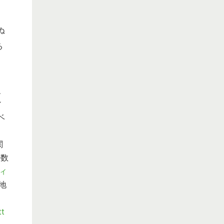
ぬ
る
、
ィ
ベ
関
の数
ィ
地
tt