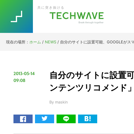
Skip
Skip
Skip
Skip
共に突き抜ける
to
to
to
to
primary
main
primary
footer
navigation
content
sidebar
現在の場所：
ホーム
/
NEWS
/
自分のサイトに設置可能、GOOGLEがスマ
自分のサイトに設置可
2013-05-14
09:08
ンテンツリコメンド」ス
By
maskin