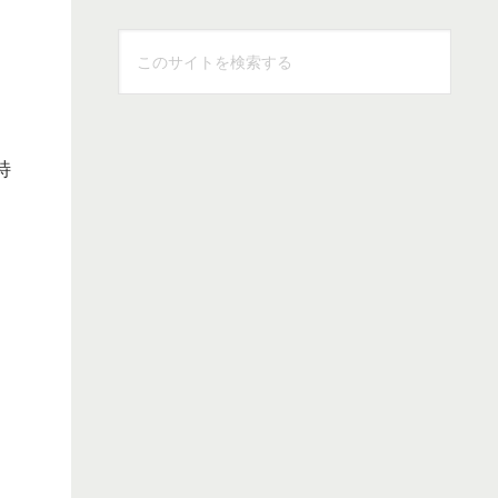
こ
の
サ
イ
ト
特
を
検
索
す
る