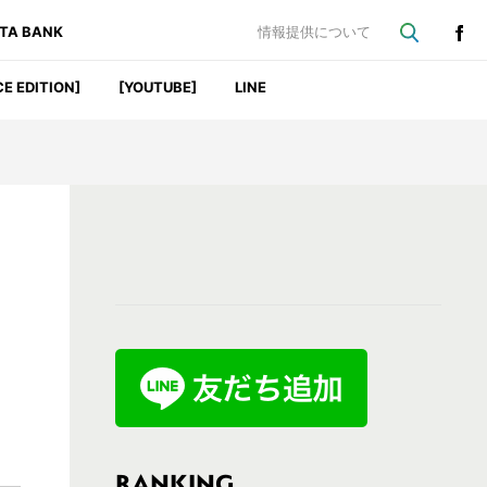
ATA BANK
情報提供について
CE EDITION]
[YOUTUBE]
LINE
最
初
の
サ
イ
ド
バ
RANKING