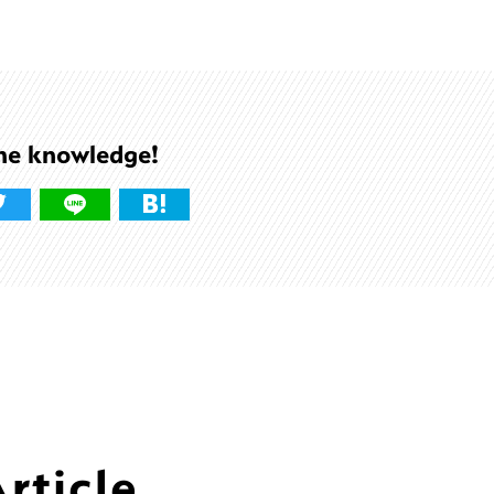
he knowledge!
ticle