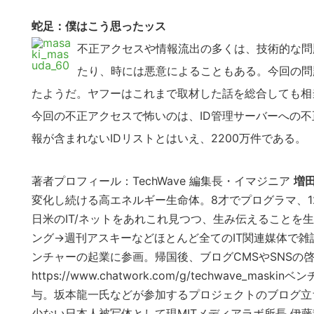
蛇足：僕はこう思ったッス
不正アクセスや情報流出の多くは、技術的な問
たり、時には悪意によることもある。今回の問
たようだ。ヤフーはこれまで取材した話を総合しても相
今回の不正アクセスで怖いのは、ID管理サーバーへの
報が含まれないIDリストとはいえ、2200万件である。
著者プロフィール：TechWave 編集長・イマジニア
増田
変化し続ける高エネルギー生命体。8才でプログラマ、12
日米のIT/ネットをあれこれ見つつ、生み伝えることを生
ング→週刊アスキーなどほとんど全てのIT関連媒体で
ンチャーの起業に参画。帰国後、ブログCMSやSNSの
https://www.chatwork.com/g/techwav
与。坂本龍一氏などが参加するプロジェクトのブログ立ち上げなどを主
少ない日本人被写体として現MITメディアラボ所長 伊