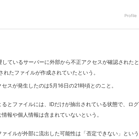
タートアップ業界のハードウェアからソフトウェアの事業創出に関わ
。日本ではネットエイジ等に所属、大手企業の新規事業創出に協
でを最前線で見てきた生き字引として注目される。通信キャリアのニ
T系メディア（スペイン）の元日本編集長、World Innovati
援側の取り組みに注力中。
 IDを管理しているサーバーに外部から不正アクセスが確認された
出されたファイルが作成されていたという。
セスが発生したのは5月16日の21時頃とのこと。
るとファイルには、IDだけが抽出されている状態で、ログ
な情報や個人情報は含まれていないという。
ァイルが外部に流出した可能性は「否定できない」という