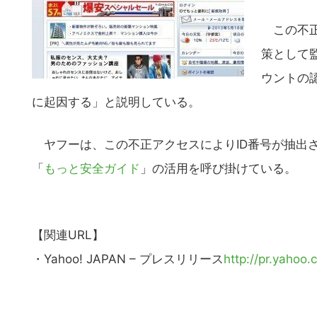
この不正
策として
ウントの
に起因する」と説明している。
ヤフーは、この不正アクセスによりID番号が抽出
「
もっと安全ガイド
」の活用を呼び掛けている。
【関連URL】
・Yahoo! JAPAN – プレスリリース
http://pr.yahoo.