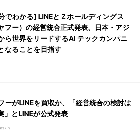
3分でわかる] LINEとＺホールディングス
ヤフー）の経営統合正式発表、日本・アジ
から世界をリードするAI テックカンパニ
となることを目指す
フーがLINEを買収か、「経営統合の検討は
実」とLINEが公式発表
askin