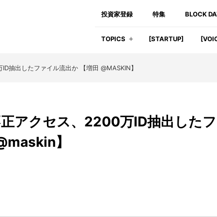
投資家登録
特集
BLOCK D
TOPICS
[STARTUP]
[VOI
D抽出したファイル流出か 【増田 @MASKIN】
正アクセス、2200万ID抽出したフ
maskin】