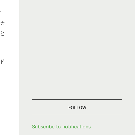
対
カ
と
ド
FOLLOW
Subscribe to notifications