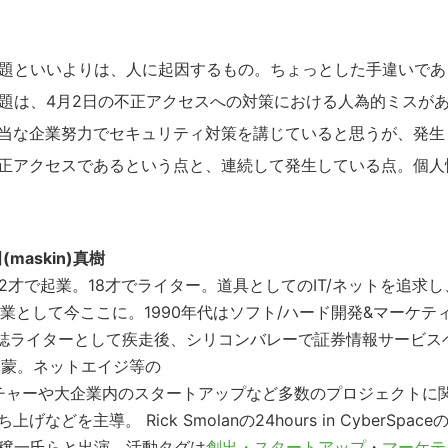
題といいよりは、人に起因するもの。ちょっとした手違いであ
題は、4月2日の不正アクセスへの対策における人為的ミスが
当な企業努力でセキュリティ対策を講じていると思うが、発生
不正アクセスであるという点と、連続して発生している点。個人
(maskin)真樹
才で起業。18才でライター。道具としてのIT/ネットを追求し
業として今ここに。1990年代はソフト/ハード開発&マーケテ
雑誌ライターとして疾走後、シリコンバレーで証券情報サービス
啓蒙。ネットエイジ等の
e_maskinベンチャーや大企業内のスタートアップなど多数のプロジェクトに
導。 Rick Smolanの24hours in CyberSpace
藤穣一氏らと出演。活動タグは
創出・スタートアップ
・
マーケテ