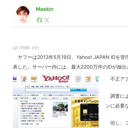
Maskin
1990年代初頭から記者としてまた起業家としてITス
る。シリコンバレーやEU等でのスタートアップを経験
力。ブログやSNS、LINEなどの誕生から普及成長ま
ュースポータルの創業デスクとして数億PV事業に。世界最大I
on Lab(WiL)などを経て、現在、スタートアップ支
[読了時間: 2分]
ヤフーは2013年5月19日、Yahoo! JAPAN
表した。サーバー内には、最大2200万件のIDが抽
不正アク
調査によ
ンに必要
但し、フ