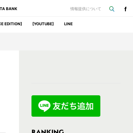
ATA BANK
情報提供について
CE EDITION]
[YOUTUBE]
LINE
最
初
の
サ
イ
ド
バ
RANKING