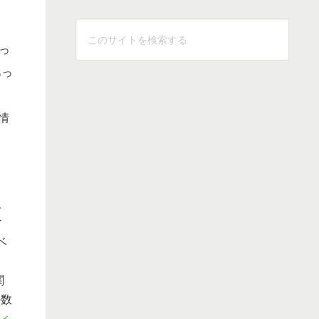
こ
の
っ
サ
あっ
イ
ト
情
を
検
索
す
、
る
ィ
ベ
関
の数
ィ