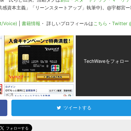
「共感資本主義」「リーンスタートアップ」執筆中)。@宇都宮ー
t/Voice)
|
書籍情報
・ 詳しいプロフィールは
こちら
・
Twitter 
TechWaveをフォロー
ツイートする