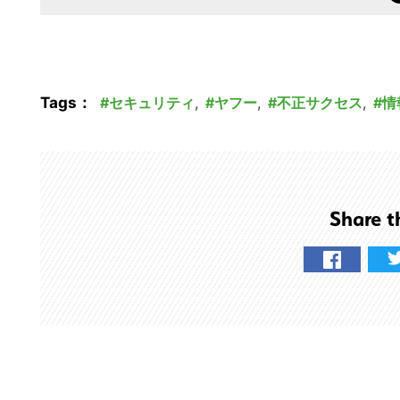
の
サ
イ
ト
Tags：
セキュリティ
,
ヤフー
,
不正サクセス
,
情
を
検
索
す
る
Share t