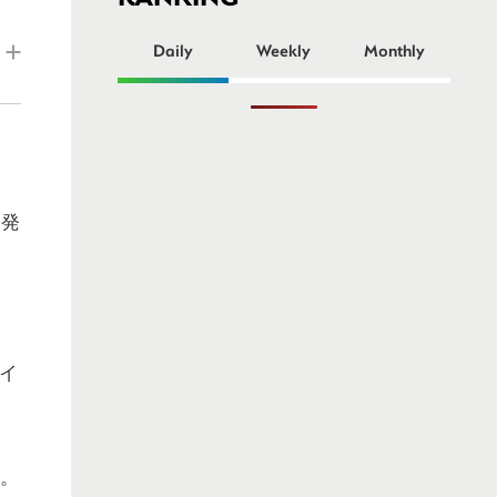
ー
Daily
Weekly
Monthly
と発
イ
。