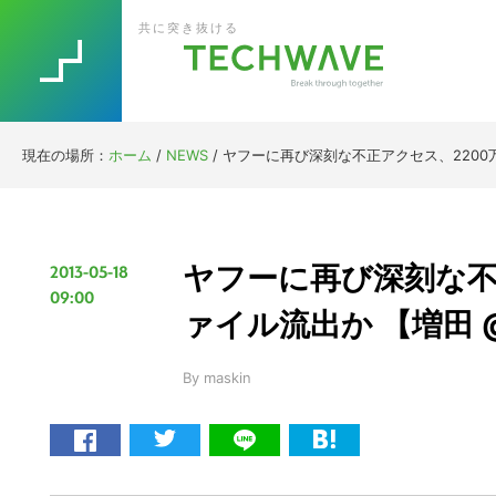
Skip
Skip
Skip
Skip
共に突き抜ける
to
to
to
to
primary
main
primary
footer
navigation
content
sidebar
現在の場所：
ホーム
/
NEWS
/
ヤフーに再び深刻な不正アクセス、2200万I
ヤフーに再び深刻な不
2013-05-18
09:00
ァイル流出か 【増田 @
By
maskin